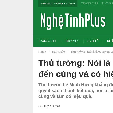
TRANG CHỦ
THỜI S
THỨ SÁU, THÁNG 8 7, 2026
TRANG CHỦ
THỜI SỰ
KINH TẾ
PHÁ
Home
Tiêu Điểm
Thủ tướng: Nói là làm, làm quyế
Thủ tướng: Nói là 
đến cùng và có hi
Thủ tướng Lê Minh Hưng khẳng địn
quyết sách thành kết quả, nói là l
cùng và làm có hiệu quả.
On
Th7 4, 2026
Tổng Bí thư, Chủ tịch nước yêu cầu thay
Thủ tướng: Xử lý nghiêm
đổi tư duy bằng cấp sang nghề nghiệp
thi THPT, công bố công 