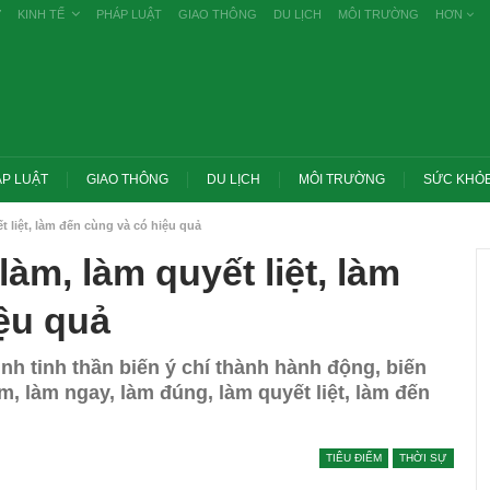
Ự
KINH TẾ
PHÁP LUẬT
GIAO THÔNG
DU LỊCH
MÔI TRƯỜNG
HƠN
P LUẬT
GIAO THÔNG
DU LỊCH
MÔI TRƯỜNG
SỨC KHỎ
t liệt, làm đến cùng và có hiệu quả
làm, làm quyết liệt, làm
ệu quả
h tinh thần biến ý chí thành hành động, biến
àm, làm ngay, làm đúng, làm quyết liệt, làm đến
Trang chủ -> Bất động sản Đề xuất đánh
TIÊU ĐIỂM
THỜI SỰ
 các vụ tiêu cực
thuế cao với đất bỏ hoang, hạn chế đầu
khai
cơ…