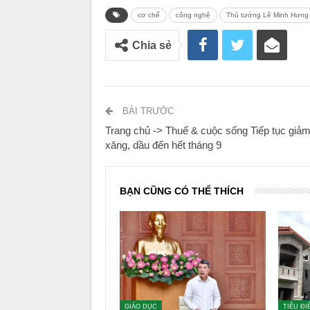
nghiên cứu, ứng dụng,
phát triển kh
Khẩn trương ban hành Khung kiến trú
sạch và chuẩn hóa, kết nối các cơ sở
Thủ tướng cũng yêu cầu tập trung c
chuyển biến thực chất, rõ kết quả tr
đội ngũ giáo viên, cơ sở vật chất, đi
Thủ tướng Lê Minh Hưng cho biết Chí
Ngay sau hội nghị này Chính phủ sẽ t
trưởng chưa đạt yêu cầu, cũng như l
dụng để tháo gỡ, xử lý những vấn đ
Tác giả: Ngọc An
Nguồn:
tuoitre.vn
cơ chế
công nghệ
Thủ tướng Lê Minh Hưng