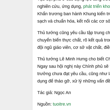
Thủ tướng khẳng định Chính phủ, các bộ, ngành, địa p
nước 
Lấy tiêu chí giải ngân vốn, triển kha
Đặc biệt, Thủ tướng nhấn mạnh Chín
các bộ, địa phương giải ngân chậm v
bố trí và điều động lại cán bộ trong t
hội, giải ngân vốn đầu tư công là căn
Cùng với đó phải tập trung tháo gỡ 
trưởng truyền thống trên các lĩnh vực
tồn đọng, kéo dài, không chỉ là hoà
vào triển khai trên thực tế để tạo ng
gỡ nguồn vốn, đất đai đang tồn đọng
Tạo đột phá ở các động lực tăng tr