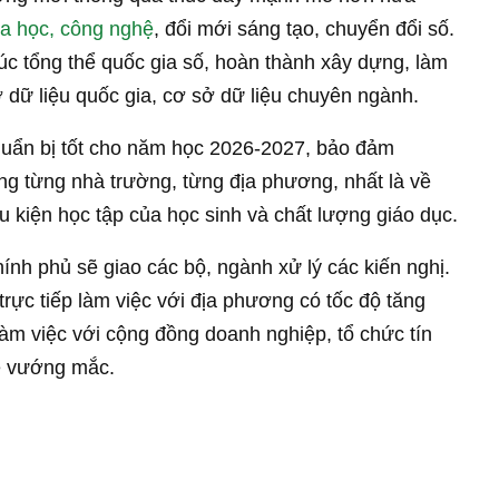
hương nghiêm túc tiếp thu ý kiến chỉ đạo của đồng chí Tổng Bí thư, Chủ tịch
Tô Lâm – Ảnh: VGP/Nhật Bắc
i dự án để đánh giá, điều động cán bộ
h phủ sẽ cắt giảm phân bổ vốn đầu tư công đối với
à không đạt tiến độ. Tiến hành đánh giá, sắp xếp,
hời gian tới và việc thực hiện mục tiêu kinh tế – xã
 cứ đánh giá.
các điểm nghẽn và khơi thông các động lực tăng
 cụ thể. Chú trọng xử lý hiệu quả các dự án, vụ việc
n thành phương án xử lý mà phải đưa các dự án đó
uồn thu ngân sách, giải quyết công ăn việc làm, tháo
.
ưởng mới thông qua thúc đẩy mạnh mẽ hơn nữa