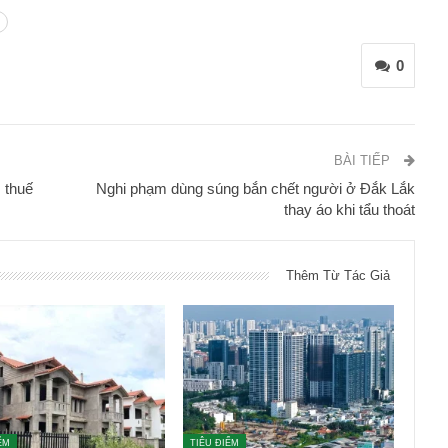
oa học, công nghệ
, đổi mới sáng tạo, chuyển đổi số.
c tổng thể quốc gia số, hoàn thành xây dựng, làm
 dữ liệu quốc gia, cơ sở dữ liệu chuyên ngành.
huẩn bị tốt cho năm học 2026-2027, bảo đảm
ong từng nhà trường, từng địa phương, nhất là về
ều kiện học tập của học sinh và chất lượng giáo dục.
nh phủ sẽ giao các bộ, ngành xử lý các kiến nghị.
rực tiếp làm việc với địa phương có tốc độ tăng
àm việc với cộng đồng doanh nghiệp, tổ chức tín
ề vướng mắc.