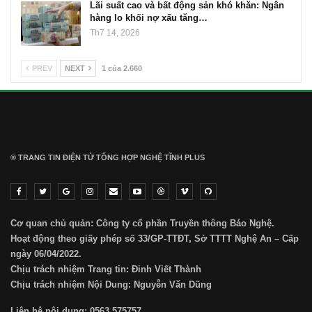
Lãi suất cao và bất động sản khó khăn: Ngân
hàng lo khối nợ xấu tăng…
Th7 14, 2026
PREV
NEXT
1 của 2.660
® TRANG TIN ĐIỆN TỬ ТỔNG HỢP NGHỆ TĨNH PLUS
Cơ quan chủ quản: Công ty cổ phần Truyền thông Báo Nghệ.
Hoạt động theo giấy phép số 33/GP-TTĐT, Sở TTTT Nghệ An – Cấp
ngày 06/04/2022.
Chịu trách nhiệm Trang tin: Đinh Viết Thành
Chịu trách nhiệm Nội Dung: Nguyễn Văn Dũng
Liên hệ nội dung: 0563 575757