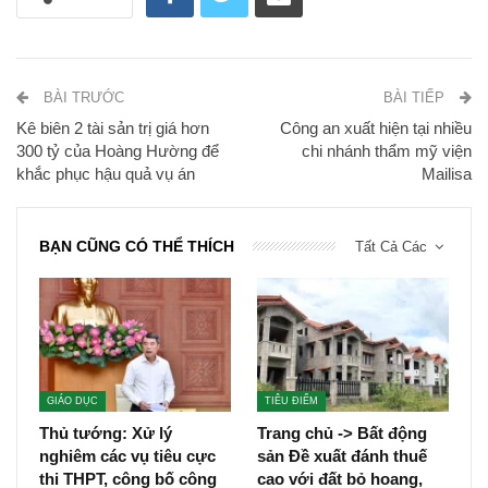
BÀI TRƯỚC
BÀI TIẾP
Kê biên 2 tài sản trị giá hơn
Công an xuất hiện tại nhiều
300 tỷ của Hoàng Hường để
chi nhánh thẩm mỹ viện
khắc phục hậu quả vụ án
Mailisa
BẠN CŨNG CÓ THỂ THÍCH
Tất Cả Các
GIÁO DỤC
TIÊU ĐIỂM
Thủ tướng: Xử lý
Trang chủ -> Bất động
nghiêm các vụ tiêu cực
sản Đề xuất đánh thuế
thi THPT, công bố công
cao với đất bỏ hoang,