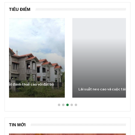
TIÊU ĐIỂM
Lãi suất neo cao và cuộc tái cơ cấu trên thị trường BĐS
TIN MỚI