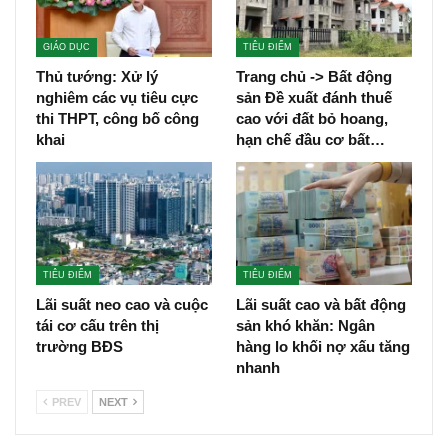
GIÁO DỤC
TIÊU ĐIỂM
Thủ tướng: Xử lý
Trang chủ -> Bất động
nghiêm các vụ tiêu cực
sản Đề xuất đánh thuế
thi THPT, công bố công
cao với đất bỏ hoang,
khai
hạn chế đầu cơ bất…
TIÊU ĐIỂM
TIÊU ĐIỂM
Lãi suất neo cao và cuộc
Lãi suất cao và bất động
tái cơ cấu trên thị
sản khó khăn: Ngân
trường BĐS
hàng lo khối nợ xấu tăng
nhanh
PREV
NEXT