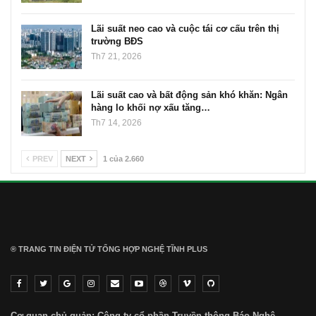
Lãi suất neo cao và cuộc tái cơ cấu trên thị
trường BĐS
Th7 21, 2026
Lãi suất cao và bất động sản khó khăn: Ngân
hàng lo khối nợ xấu tăng…
Th7 14, 2026
PREV
NEXT
1 của 2.660
® TRANG TIN ĐIỆN TỬ ТỔNG HỢP NGHỆ TĨNH PLUS
Cơ quan chủ quản: Công ty cổ phần Truyền thông Báo Nghệ.