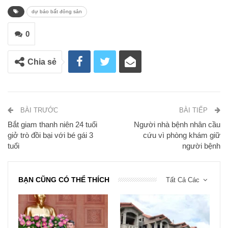
dự báo bất đỏng sản
0
Chia sẻ
BÀI TRƯỚC
BÀI TIẾP
Bắt giam thanh niên 24 tuổi
Người nhà bệnh nhân cầu
giở trò đồi bại với bé gái 3
cứu vì phòng khám giữ
tuổi
người bệnh
BẠN CŨNG CÓ THỂ THÍCH
Tất Cả Các