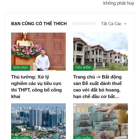
không phát huy
BẠN CŨNG CÓ THỂ THÍCH
Tất Cả Các
GIÁO DỤC
TIÊU ĐIỂM
Thủ tướng: Xử lý
Trang chủ -> Bất động
nghiêm các vụ tiêu cực
sản Đề xuất đánh thuế
thi THPT, công bố công
cao với đất bỏ hoang,
khai
hạn chế đầu cơ bất…
TIÊU ĐIỂM
TIÊU ĐIỂM