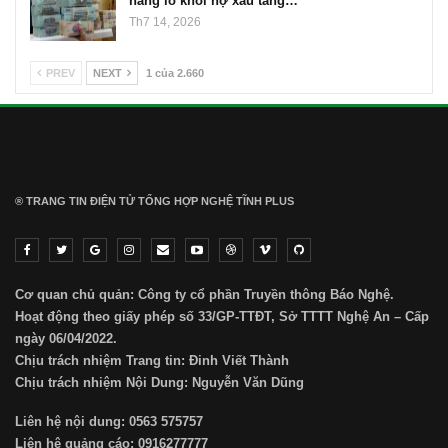
hàng lo khối nợ xấu tăng…
Th7 14, 2026
PREV
NEXT
1 của 2.660
® TRANG TIN ĐIỆN TỬ ТỔNG HỢP NGHỆ TĨNH PLUS
Cơ quan chủ quản: Công ty cổ phần Truyền thông Báo Nghệ.
Hoạt động theo giấy phép số 33/GP-TTĐT, Sở TTTT Nghệ An – Cấp
ngày 06/04/2022.
Chịu trách nhiệm Trang tin: Đinh Viết Thành
Chịu trách nhiệm Nội Dung: Nguyễn Văn Dũng
Liên hệ nội dung: 0563 575757
Liên hệ quảng cáo: 0916277777