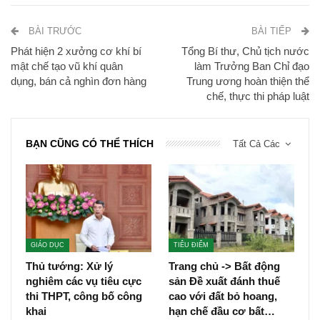
BÀI TRƯỚC
BÀI TIẾP
Phát hiện 2 xưởng cơ khí bí
Tổng Bí thư, Chủ tịch nước
mật chế tạo vũ khí quân
làm Trưởng Ban Chỉ đạo
dụng, bán cả nghìn đơn hàng
Trung ương hoàn thiện thể
chế, thực thi pháp luật
BẠN CŨNG CÓ THỂ THÍCH
Tất Cả Các
GIÁO DỤC
TIÊU ĐIỂM
Thủ tướng: Xử lý
Trang chủ -> Bất động
nghiêm các vụ tiêu cực
sản Đề xuất đánh thuế
thi THPT, công bố công
cao với đất bỏ hoang,
khai
hạn chế đầu cơ bất…