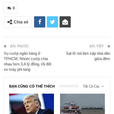
0
Chia sẻ
BÀI TRƯỚC
BÀI TIẾP
Vụ cướp ngân hàng ở
Sạt lở núi làm sập nhà dân
TPHCM: Nhóm cướp chia
giữa đêm
nhau hơn 3,4 tỷ đồng, rồi đốt
xe máy phi tang
BẠN CŨNG CÓ THỂ THÍCH
Tất Cả Các