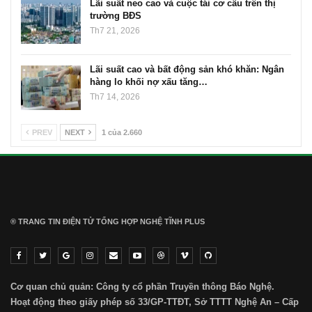
Lãi suất neo cao và cuộc tái cơ cấu trên thị
trường BĐS
Th7 21, 2026
Lãi suất cao và bất động sản khó khăn: Ngân
hàng lo khối nợ xấu tăng…
Th7 14, 2026
PREV
NEXT
1 của 2.660
® TRANG TIN ĐIỆN TỬ ТỔNG HỢP NGHỆ TĨNH PLUS
Cơ quan chủ quản: Công ty cổ phần Truyền thông Báo Nghệ.
Hoạt động theo giấy phép số 33/GP-TTĐT, Sở TTTT Nghệ An – Cấp