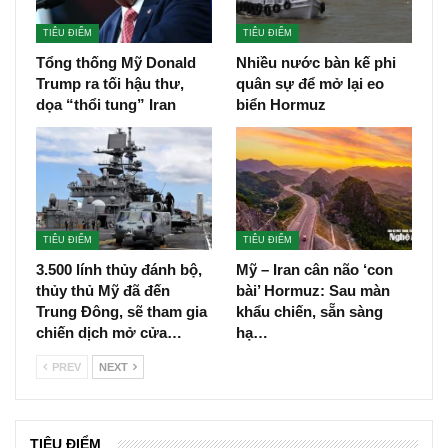
TIÊU ĐIỂM
TIÊU ĐIỂM
Tổng thống Mỹ Donald
Nhiều nước bàn kế phi
Trump ra tối hậu thư,
quân sự để mở lại eo
dọa “thổi tung” Iran
biển Hormuz
TIÊU ĐIỂM
TIÊU ĐIỂM
3.500 lính thủy đánh bộ,
Mỹ – Iran cân não ‘con
thủy thủ Mỹ đã đến
bài’ Hormuz: Sau màn
Trung Đông, sẽ tham gia
khẩu chiến, sẵn sàng
chiến dịch mở cửa…
hạ…
PREV
NEXT
TIÊU ĐIỂM