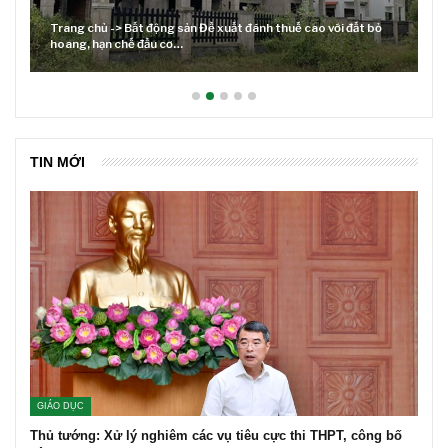
ủ -> Bất động sản Đề xuất đánh thuế cao với đất bỏ
ạn chế đầu cơ…
Lãi suất neo ca
TIN MỚI
GIÁO DỤC
Thủ tướng: Xử lý nghiêm các vụ tiêu cực thi THPT, công bố