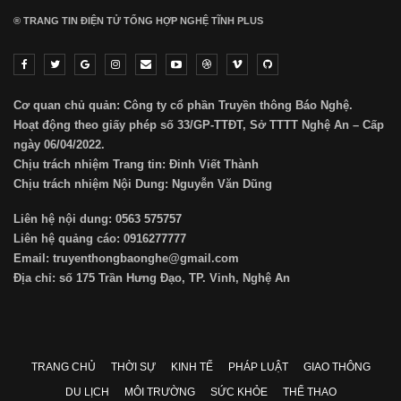
® TRANG TIN ĐIỆN TỬ ТỔNG HỢP NGHỆ TĨNH PLUS
Cơ quan chủ quản: Công ty cổ phần Truyền thông Báo Nghệ.
Hoạt động theo giấy phép số 33/GP-TTĐT, Sở TTTT Nghệ An – Cấp
ngày 06/04/2022.
Chịu trách nhiệm Trang tin: Đinh Viết Thành
Chịu trách nhiệm Nội Dung: Nguyễn Văn Dũng
Liên hệ nội dung: 0563 575757
Liên hệ quảng cáo: 0916277777
Email: truyenthongbaonghe@gmail.com
Địa chỉ: số 175 Trần Hưng Đạo, TP. Vinh, Nghệ An
TRANG CHỦ
THỜI SỰ
KINH TẾ
PHÁP LUẬT
GIAO THÔNG
DU LỊCH
MÔI TRƯỜNG
SỨC KHỎE
THỂ THAO