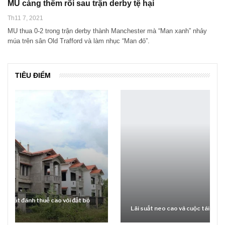
MU càng thêm rối sau trận derby tệ hại
Th11 7, 2021
MU thua 0-2 trong trận derby thành Manchester mà “Man xanh” nhảy
múa trên sân Old Trafford và làm nhục “Man đỏ”.
TIÊU ĐIỂM
Lãi suất neo cao và cuộc tái cơ cấu trên thị trường BĐS