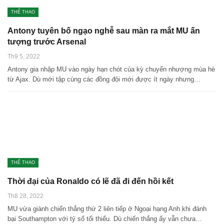
THỂ THAO
Antony tuyên bố ngạo nghễ sau màn ra mắt MU ấn
tượng trước Arsenal
Th9 5, 2022
Antony gia nhập MU vào ngày hạn chót của kỳ chuyển nhượng mùa hè
từ Ajax. Dù mới tập cùng các đồng đội mới được ít ngày nhưng…
THỂ THAO
Thời đại của Ronaldo có lẽ đã đi đến hồi kết
Th8 28, 2022
MU vừa giành chiến thắng thứ 2 liên tiếp ở Ngoại hạng Anh khi đánh
bại Southampton với tỷ số tối thiểu. Dù chiến thắng ấy vẫn chưa…