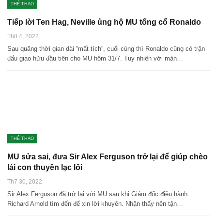
THỂ THAO
Tiếp lời Ten Hag, Neville ủng hộ MU tống cổ Ronaldo
Th8 4, 2022
Sau quãng thời gian dài “mất tích”, cuối cùng thì Ronaldo cũng có trận
đấu giao hữu đầu tiên cho MU hôm 31/7. Tuy nhiên với màn…
THỂ THAO
MU sửa sai, đưa Sir Alex Ferguson trở lại để giúp chèo
lái con thuyền lạc lối
Th7 30, 2022
Sir Alex Ferguson đã trở lại với MU sau khi Giám đốc điều hành
Richard Arnold tìm đến để xin lời khuyên. Nhận thấy nên tận…