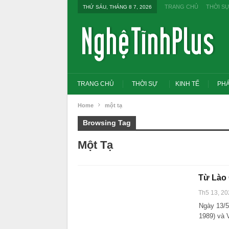
TRANG CHỦ
THỜI S
THỨ SÁU, THÁNG 8 7, 2026
TRANG CHỦ
THỜI SỰ
KINH TẾ
PHÁ
Home
một tạ
Browsing Tag
Một Tạ
Từ Lào 
Th5 13, 20
Ngày 13/5
1989) và 
Tổng Bí thư, Chủ tịch nước yêu cầu thay
Thủ tướng: X
đổi tư duy bằng cấp sang nghề nghiệp
thi THPT, cô