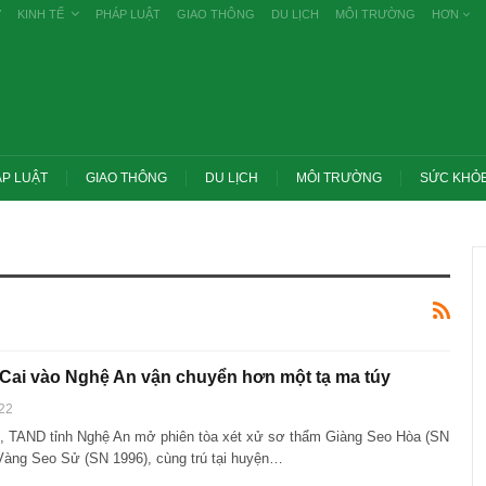
Ự
KINH TẾ
PHÁP LUẬT
GIAO THÔNG
DU LỊCH
MÔI TRƯỜNG
HƠN
P LUẬT
GIAO THÔNG
DU LỊCH
MÔI TRƯỜNG
SỨC KHỎ
Cai vào Nghệ An vận chuyển hơn một tạ ma túy
22
, TAND tỉnh Nghệ An mở phiên tòa xét xử sơ thẩm Giàng Seo Hòa (SN
Trang chủ -> Bất động sản Đề xuất đán
Vàng Seo Sử (SN 1996), cùng trú tại huyện…
ử lý nghiêm các vụ tiêu cực
thuế cao với đất bỏ hoang, hạn chế đầu
ng bố công khai
cơ…