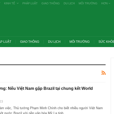
Ự
KINH TẾ
PHÁP LUẬT
GIAO THÔNG
DU LỊCH
MÔI TRƯỜNG
HƠN
P LUẬT
GIAO THÔNG
DU LỊCH
MÔI TRƯỜNG
SỨC KHỎ
ng: Nếu Việt Nam gặp Brazil tại chung kết World
23
làm việc, Thủ tướng Phạm Minh Chính cho biết nhiều người Việt Nam
ớc yêu cầu thay
Thủ tướng: Xử lý nghiêm các vụ tiêu cực
g nghề nghiệp
thi THPT, công bố công khai
một nước Brazil với nền văn hóa Mỹ La tinh…