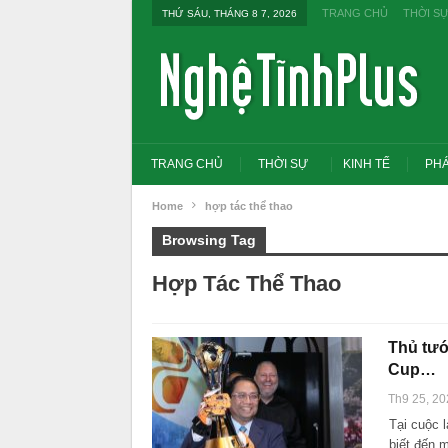
TRANG CHỦ
THỜI S
THỨ SÁU, THÁNG 8 7, 2026
TRANG CHỦ
THỜI SỰ
KINH TẾ
PHÁ
Home
hợp tác thể thao
Browsing Tag
Hợp Tác Thể Thao
Thủ tướ
Cup…
Th9 25, 20
Tại cuộc 
Tổng Bí thư, Chủ tịch nư
đổi tư duy bằng cấp san
biết đến 