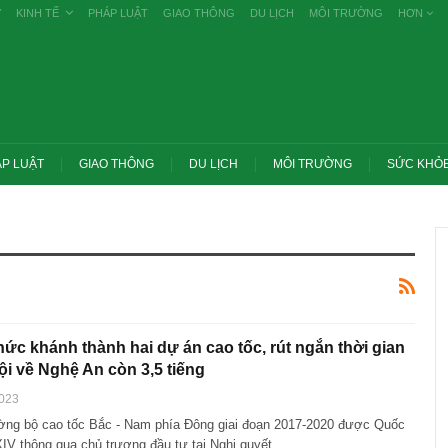
Ự
KINH TẾ
PHÁP LUẬT
GIAO THÔNG
DU LỊCH
MÔI TRƯỜNG
HƠN
P LUẬT
GIAO THÔNG
DU LỊCH
MÔI TRƯỜNG
SỨC KHỎ
hức khánh thành hai dự án cao tốc, rút ngắn thời gian
ội về Nghệ An còn 3,5 tiếng
2023
ng bộ cao tốc Bắc - Nam phía Đông giai đoạn 2017-2020 được Quốc
ớc yêu cầu thay
Thủ tướng: Xử lý nghiêm các vụ tiêu cực
g nghề nghiệp
thi THPT, công bố công khai
XIV thông qua chủ trương đầu tư tại Nghị quyết…