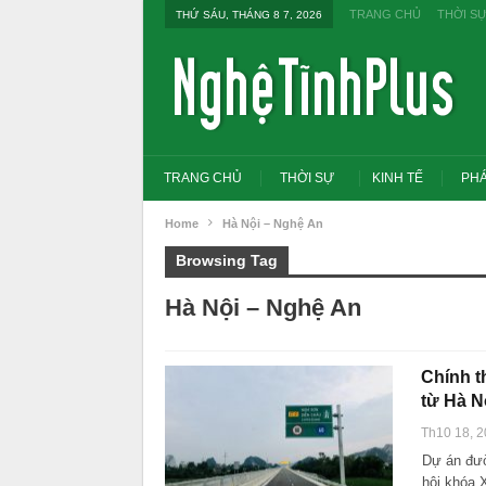
TRANG CHỦ
THỜI S
THỨ SÁU, THÁNG 8 7, 2026
TRANG CHỦ
THỜI SỰ
KINH TẾ
PHÁ
Home
Hà Nội – Nghệ An
Browsing Tag
Hà Nội – Nghệ An
Chính t
từ Hà N
Th10 18, 
Dự án đườ
Tổng Bí thư, Chủ tịch nư
đổi tư duy bằng cấp san
hội khóa 