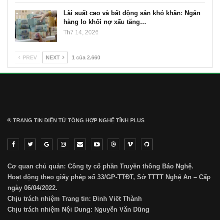
Lãi suất cao và bất động sản khó khăn: Ngân
hàng lo khối nợ xấu tăng…
Th7 14, 2026
PREV
NEXT
1 của 2.660
® TRANG TIN ĐIỆN TỬ ТỔNG HỢP NGHỆ TĨNH PLUS
Cơ quan chủ quản: Công ty cổ phần Truyền thông Báo Nghệ.
Hoạt động theo giấy phép số 33/GP-TTĐT, Sở TTTT Nghệ An – Cấp
ngày 06/04/2022.
Chịu trách nhiệm Trang tin: Đinh Viết Thành
Chịu trách nhiệm Nội Dung: Nguyễn Văn Dũng