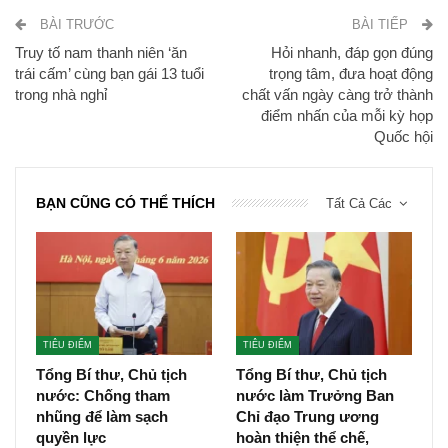
BÀI TRƯỚC
BÀI TIẾP
Truy tố nam thanh niên ‘ăn
Hỏi nhanh, đáp gọn đúng
trái cấm’ cùng bạn gái 13 tuổi
trọng tâm, đưa hoạt động
trong nhà nghỉ
chất vấn ngày càng trở thành
điểm nhấn của mỗi kỳ họp
Quốc hội
BẠN CŨNG CÓ THỂ THÍCH
Tất Cả Các
TIÊU ĐIỂM
TIÊU ĐIỂM
Tổng Bí thư, Chủ tịch
Tổng Bí thư, Chủ tịch
nước: Chống tham
nước làm Trưởng Ban
nhũng để làm sạch
Chỉ đạo Trung ương
quyền lực
hoàn thiện thể chế,