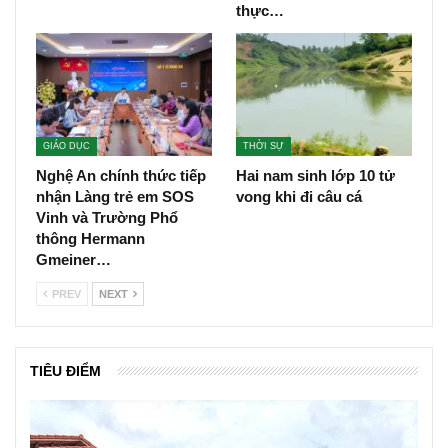
thực…
GIÁO DỤC
THỜI SỰ
Nghệ An chính thức tiếp
Hai nam sinh lớp 10 tử
nhận Làng trẻ em SOS
vong khi đi câu cá
Vinh và Trường Phổ
thông Hermann
Gmeiner…
PREV
NEXT
TIÊU ĐIỂM