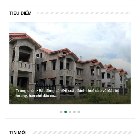
TIÊU ĐIỂM
ánh thuế cao với đất bỏ
Lãi suất neo cao và cuộc tái cơ cấu trên t
TIN MỚI