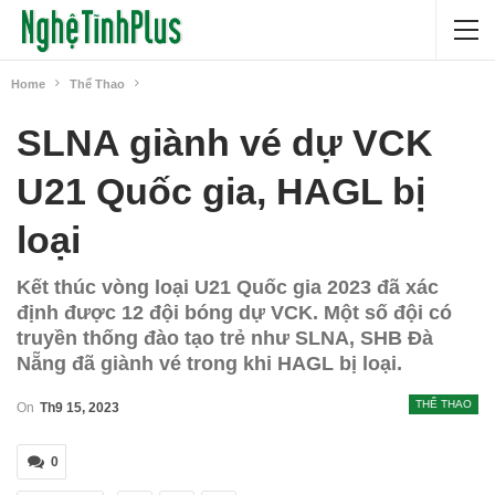
Home
Thể Thao
SLNA giành vé dự VCK
U21 Quốc gia, HAGL bị
loại
Kết thúc vòng loại U21 Quốc gia 2023 đã xác
định được 12 đội bóng dự VCK. Một số đội có
truyền thống đào tạo trẻ như SLNA, SHB Đà
Nẵng đã giành vé trong khi HAGL bị loại.
THỂ THAO
On
Th9 15, 2023
0