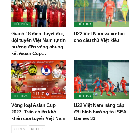
TIÊU ĐIỂM
THỂ THAO
Giành 18 điểm tuyệt đối,
U22 Việt Nam và cơ hội
đội tuyển Việt Nam tự tin
cho cầu thủ Việt kiều
hướng đến vòng chung
kết Asian Cup…
THỂ THAO
THỂ THAO
Vòng loại Asian Cup
U22 Việt Nam nâng cấp
2027: Trận chiến khó
đội hình hướng tới SEA
khăn của tuyển Việt Nam
Games 33
PREV
NEXT