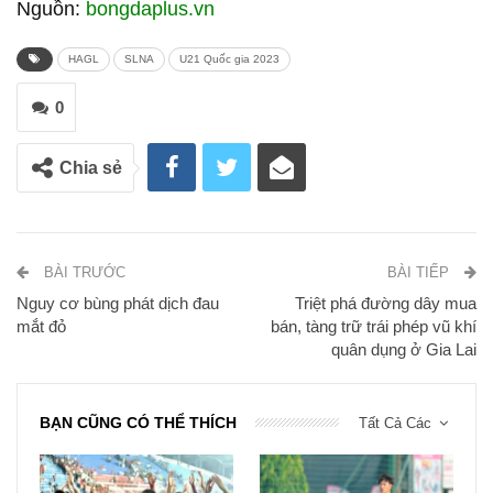
Nguồn:
bongdaplus.vn
HAGL
SLNA
U21 Quốc gia 2023
0
Chia sẻ
BÀI TRƯỚC
BÀI TIẾP
Nguy cơ bùng phát dịch đau
Triệt phá đường dây mua
mắt đỏ
bán, tàng trữ trái phép vũ khí
quân dụng ở Gia Lai
BẠN CŨNG CÓ THỂ THÍCH
Tất Cả Các