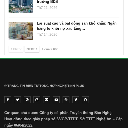
trường BĐS
Th7 21, 2026
Lãi suất cao và bất động sản khó khăn: Ngân
hàng lo khối nợ xấu tăng…
Th7 14, 2026
PREV
NEXT
1 của 2.660
® TRANG TIN ĐIỆN TỬ ТỔNG HỢP NGHỆ TĨNH PLUS
Cơ quan chủ quản: Công ty cổ phần Truyền thông Báo Nghệ.
Hoạt động theo giấy phép số 33/GP-TTĐT, Sở TTTT Nghệ An – Cấp
ngày 06/04/2022.