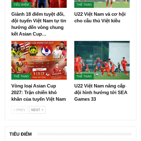
TIÊU ĐIỂM
THỂ THAO
Giành 18 điểm tuyệt đối,
U22 Việt Nam và cơ hội
đội tuyển Việt Nam tự tin
cho cầu thủ Việt kiều
hướng đến vòng chung
kết Asian Cup…
THỂ THAO
THỂ THAO
Vòng loại Asian Cup
U22 Việt Nam nâng cấp
2027: Trận chiến khó
đội hình hướng tới SEA
khăn của tuyển Việt Nam
Games 33
PREV
NEXT
TIÊU ĐIỂM