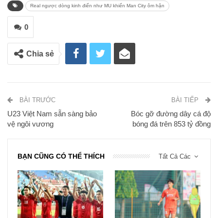
Real ngược dòng kinh điển như MU khiến Man City ôm hận
0
Chia sẻ
BÀI TRƯỚC
BÀI TIẾP
U23 Việt Nam sẵn sàng bảo
Bóc gỡ đường dây cá độ
vệ ngôi vương
bóng đá trên 853 tỷ đồng
BẠN CŨNG CÓ THỂ THÍCH
Tất Cả Các