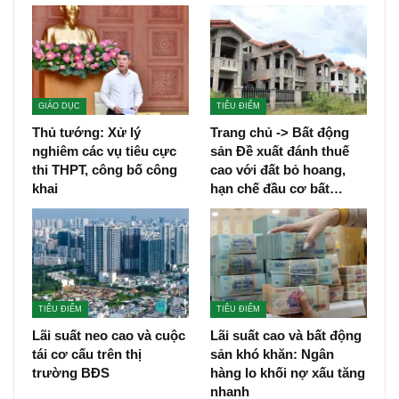
GIÁO DỤC
TIÊU ĐIỂM
Thủ tướng: Xử lý
Trang chủ -> Bất động
nghiêm các vụ tiêu cực
sản Đề xuất đánh thuế
thi THPT, công bố công
cao với đất bỏ hoang,
khai
hạn chế đầu cơ bất…
TIÊU ĐIỂM
TIÊU ĐIỂM
Lãi suất neo cao và cuộc
Lãi suất cao và bất động
tái cơ cấu trên thị
sản khó khăn: Ngân
trường BĐS
hàng lo khối nợ xấu tăng
nhanh