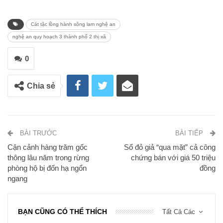
Cát tặc lồng hành sông lam nghệ an
nghệ an quy hoạch 3 thành phố 2 thị xã
0
Chia sẻ
BÀI TRƯỚC
BÀI TIẾP
Cận cảnh hàng trăm gốc
Sổ đỏ giả “qua mặt” cả công
thông lâu năm trong rừng
chứng bán với giá 50 triệu
phòng hộ bị đốn hạ ngổn
đồng
ngang
BẠN CŨNG CÓ THỂ THÍCH
Tất Cả Các