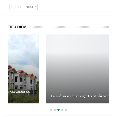
PREV
NEXT
TIÊU ĐIỂM
Lãi suất neo cao và cuộc tái cơ cấu trên thị trường BĐS