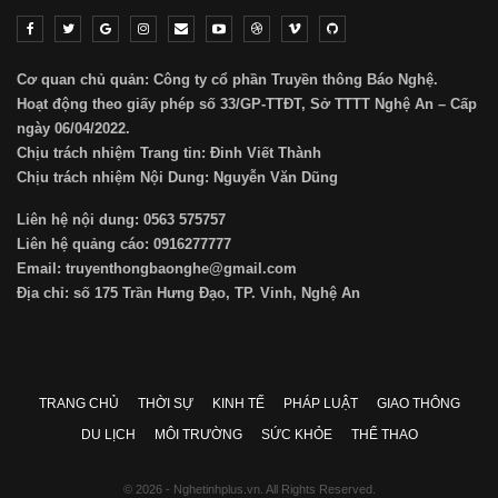
Cơ quan chủ quản: Công ty cổ phần Truyền thông Báo Nghệ.
Hoạt động theo giấy phép số 33/GP-TTĐT, Sở TTTT Nghệ An – Cấp
ngày 06/04/2022.
Chịu trách nhiệm Trang tin: Đinh Viết Thành
Chịu trách nhiệm Nội Dung: Nguyễn Văn Dũng
Liên hệ nội dung: 0563 575757
Liên hệ quảng cáo: 0916277777
Email: truyenthongbaonghe@gmail.com
Địa chỉ: số 175 Trần Hưng Đạo, TP. Vinh, Nghệ An
TRANG CHỦ
THỜI SỰ
KINH TẾ
PHÁP LUẬT
GIAO THÔNG
DU LỊCH
MÔI TRƯỜNG
SỨC KHỎE
THỂ THAO
© 2026 - Nghetinhplus.vn. All Rights Reserved.