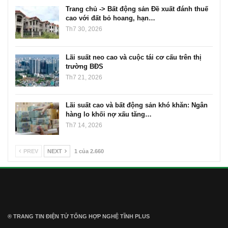
Trang chủ -> Bất động sản Đề xuất đánh thuế
cao với đất bỏ hoang, hạn…
Th7 30, 2026
Lãi suất neo cao và cuộc tái cơ cấu trên thị
trường BĐS
Th7 21, 2026
Lãi suất cao và bất động sản khó khăn: Ngân
hàng lo khối nợ xấu tăng…
Th7 14, 2026
PREV
NEXT
1 của 2.660
® TRANG TIN ĐIỆN TỬ ТỔNG HỢP NGHỆ TĨNH PLUS