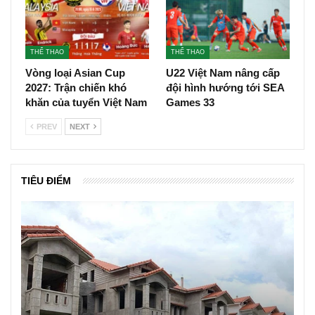
THỂ THAO
THỂ THAO
Vòng loại Asian Cup
U22 Việt Nam nâng cấp
2027: Trận chiến khó
đội hình hướng tới SEA
khăn của tuyển Việt Nam
Games 33
PREV
NEXT
TIÊU ĐIỂM