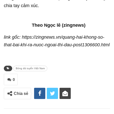
chia tay cảm xúc.
Theo Ngọc lê (zingnews)
link gốc: https://zingnews.vn/quang-hai-khong-so-
that-bai-khi-ra-nuoc-ngoai-thi-dau-post1306600.html
Bóng đá tuyển Việt Nam
0
Chia sẻ