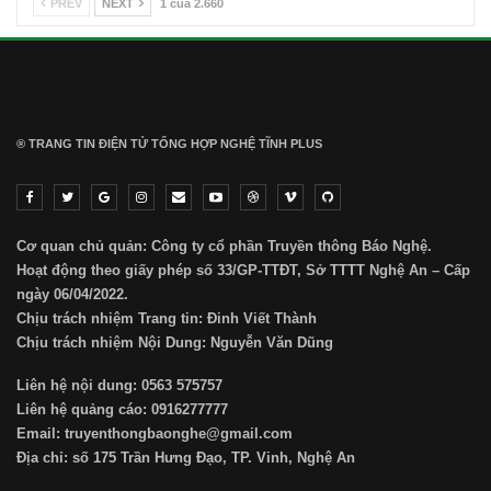
PREV
NEXT
1 của 2.660
® TRANG TIN ĐIỆN TỬ ТỔNG HỢP NGHỆ TĨNH PLUS
Cơ quan chủ quản: Công ty cổ phần Truyền thông Báo Nghệ.
Hoạt động theo giấy phép số 33/GP-TTĐT, Sở TTTT Nghệ An – Cấp
ngày 06/04/2022.
Chịu trách nhiệm Trang tin: Đinh Viết Thành
Chịu trách nhiệm Nội Dung: Nguyễn Văn Dũng
Liên hệ nội dung: 0563 575757
Liên hệ quảng cáo: 0916277777
Email: truyenthongbaonghe@gmail.com
Địa chỉ: số 175 Trần Hưng Đạo, TP. Vinh, Nghệ An