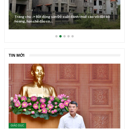
 bỏ
Lãi suất neo cao và cuộc tái cơ cấu trên thị trường BĐS
TIN MỚI
GIÁO DỤC