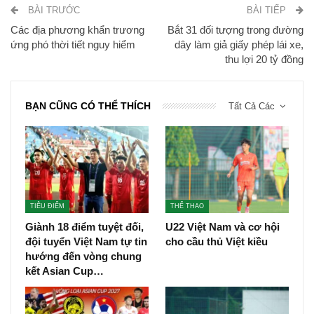
BÀI TRƯỚC
BÀI TIẾP
Các địa phương khẩn trương
Bắt 31 đối tượng trong đường
ứng phó thời tiết nguy hiểm
dây làm giả giấy phép lái xe,
thu lợi 20 tỷ đồng
BẠN CŨNG CÓ THỂ THÍCH
Tất Cả Các
TIÊU ĐIỂM
THỂ THAO
Giành 18 điểm tuyệt đối,
U22 Việt Nam và cơ hội
đội tuyển Việt Nam tự tin
cho cầu thủ Việt kiều
hướng đến vòng chung
kết Asian Cup…