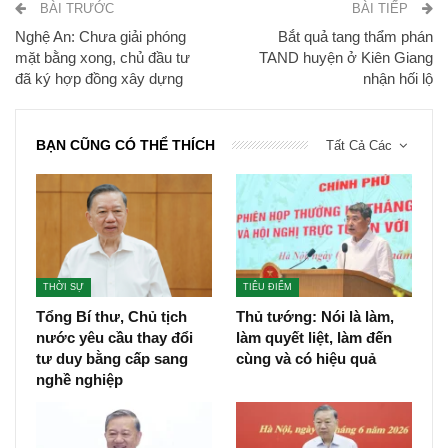
BÀI TRƯỚC
BÀI TIẾP
Nghệ An: Chưa giải phóng
Bắt quả tang thẩm phán
mặt bằng xong, chủ đầu tư
TAND huyện ở Kiên Giang
đã ký hợp đồng xây dựng
nhận hối lộ
BẠN CŨNG CÓ THỂ THÍCH
Tất Cả Các
THỜI SỰ
TIÊU ĐIỂM
Tổng Bí thư, Chủ tịch
Thủ tướng: Nói là làm,
nước yêu cầu thay đổi
làm quyết liệt, làm đến
tư duy bằng cấp sang
cùng và có hiệu quả
nghề nghiệp