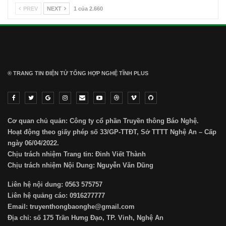
PREV
NEXT
1 của 2.660
® TRANG TIN ĐIỆN TỬ ТỔNG HỢP NGHỆ TĨNH PLUS
Cơ quan chủ quản: Công ty cổ phần Truyền thông Báo Nghệ.
Hoạt động theo giấy phép số 33/GP-TTĐT, Sở TTTT Nghệ An – Cấp
ngày 06/04/2022.
Chịu trách nhiệm Trang tin: Đinh Viết Thành
Chịu trách nhiệm Nội Dung: Nguyễn Văn Dũng
Liên hệ nội dung: 0563 575757
Liên hệ quảng cáo: 0916277777
Email: truyenthongbaonghe@gmail.com
Địa chỉ: số 175 Trần Hưng Đạo, TP. Vinh, Nghệ An