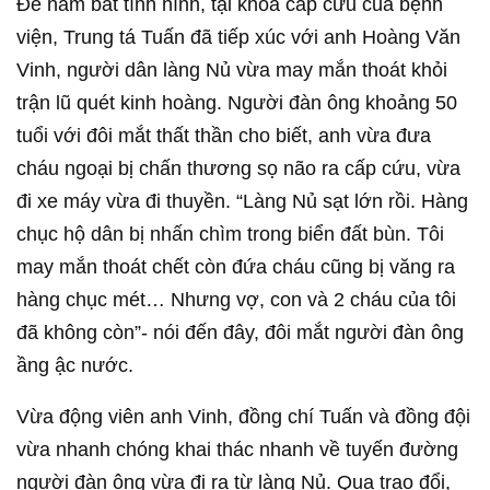
Để nắm bắt tình hình, tại khoa cấp cứu của bệnh
viện, Trung tá Tuấn đã tiếp xúc với anh Hoàng Văn
Vinh, người dân làng Nủ vừa may mắn thoát khỏi
trận lũ quét kinh hoàng. Người đàn ông khoảng 50
tuổi với đôi mắt thất thần cho biết, anh vừa đưa
cháu ngoại bị chấn thương sọ não ra cấp cứu, vừa
đi xe máy vừa đi thuyền. “Làng Nủ sạt lớn rồi. Hàng
chục hộ dân bị nhấn chìm trong biển đất bùn. Tôi
may mắn thoát chết còn đứa cháu cũng bị văng ra
hàng chục mét… Nhưng vợ, con và 2 cháu của tôi
đã không còn”- nói đến đây, đôi mắt người đàn ông
ầng ậc nước.
Vừa động viên anh Vinh, đồng chí Tuấn và đồng đội
vừa nhanh chóng khai thác nhanh về tuyến đường
người đàn ông vừa đi ra từ làng Nủ. Qua trao đổi,