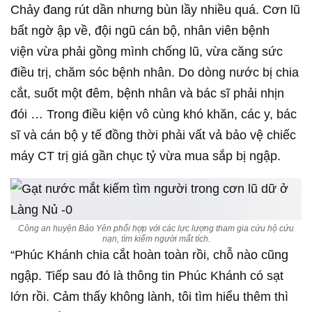
Chảy đang rút dần nhưng bùn lầy nhiều quá. Cơn lũ
bất ngờ ập về, đội ngũ cán bộ, nhân viên bệnh
viện vừa phải gồng mình chống lũ, vừa căng sức
điều trị, chăm sóc bệnh nhân. Do dòng nước bị chia
cắt, suốt một đêm, bệnh nhân và bác sĩ phải nhịn
đói … Trong điều kiện vô cùng khó khăn, các y, bác
sĩ và cán bộ y tế đồng thời phải vất vả bảo vệ chiếc
máy CT trị giá gần chục tỷ vừa mua sắp bị ngập.
Công an huyện Bảo Yên phối hợp với các lực lượng tham gia cứu hộ cứu
nạn, tìm kiếm người mất tích.
“Phúc Khánh chia cắt hoàn toàn rồi, chỗ nào cũng
ngập. Tiếp sau đó là thông tin Phúc Khánh có sạt
lớn rồi. Cảm thấy không lành, tôi tìm hiểu thêm thì