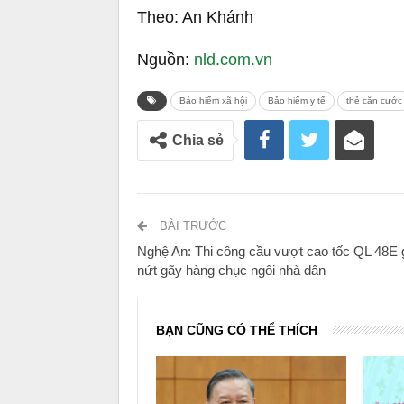
Theo: An Khánh
Nguồn:
nld.com.vn
Bảo hiểm xã hội
Bảo hiểm y tế
thẻ căn cước
Chia sẻ
BÀI TRƯỚC
Nghệ An: Thi công cầu vượt cao tốc QL 48E 
nứt gãy hàng chục ngôi nhà dân
BẠN CŨNG CÓ THỂ THÍCH