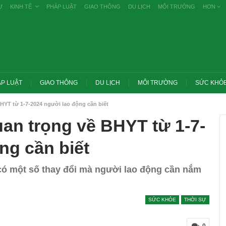
Ự
KINH TẾ
PHÁP LUẬT
GIAO THÔNG
DU LỊCH
MÔI TRƯỜNG
HƠN
P LUẬT
GIAO THÔNG
DU LỊCH
MÔI TRƯỜNG
SỨC KHỎ
HYT từ 1-7-2024 người lao động cần biết
an trọng về BHYT từ 1-7-
ng cần biết
có một số thay đổi mà người lao động cần nắm
SỨC KHỎE
THỜI SỰ
Trang chủ -> Bất động sản Đề xuất đánh
 các vụ tiêu cực
thuế cao với đất bỏ hoang, hạn chế đầu
 khai
cơ…