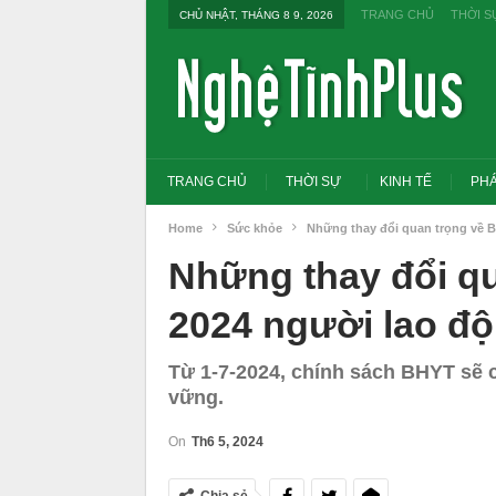
TRANG CHỦ
THỜI S
CHỦ NHẬT, THÁNG 8 9, 2026
TRANG CHỦ
THỜI SỰ
KINH TẾ
PHÁ
Home
Sức khỏe
Những thay đổi quan trọng về B
Những thay đổi qu
2024 người lao độ
Từ 1-7-2024, chính sách BHYT sẽ 
vững.
On
Th6 5, 2024
Tổng Bí thư, Chủ tịch nước yêu cầu thay
Thủ tướng: Xử lý nghiêm
đổi tư duy bằng cấp sang nghề nghiệp
thi THPT, công bố công