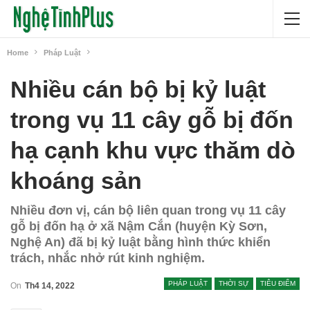
Home
Pháp Luật
Nhiều cán bộ bị kỷ luật
trong vụ 11 cây gỗ bị đốn
hạ cạnh khu vực thăm dò
khoáng sản
Nhiều đơn vị, cán bộ liên quan trong vụ 11 cây
gỗ bị đốn hạ ở xã Nậm Cắn (huyện Kỳ Sơn,
Nghệ An) đã bị kỷ luật bằng hình thức khiển
trách, nhắc nhở rút kinh nghiệm.
PHÁP LUẬT
THỜI SỰ
TIÊU ĐIỂM
On
Th4 14, 2022