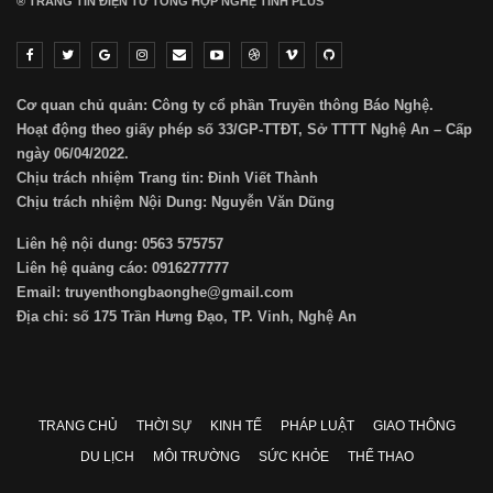
® TRANG TIN ĐIỆN TỬ ТỔNG HỢP NGHỆ TĨNH PLUS
Cơ quan chủ quản: Công ty cổ phần Truyền thông Báo Nghệ.
Hoạt động theo giấy phép số 33/GP-TTĐT, Sở TTTT Nghệ An – Cấp
ngày 06/04/2022.
Chịu trách nhiệm Trang tin: Đinh Viết Thành
Chịu trách nhiệm Nội Dung: Nguyễn Văn Dũng
Liên hệ nội dung: 0563 575757
Liên hệ quảng cáo: 0916277777
Email: truyenthongbaonghe@gmail.com
Địa chỉ: số 175 Trần Hưng Đạo, TP. Vinh, Nghệ An
TRANG CHỦ
THỜI SỰ
KINH TẾ
PHÁP LUẬT
GIAO THÔNG
DU LỊCH
MÔI TRƯỜNG
SỨC KHỎE
THỂ THAO