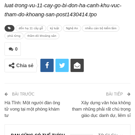
luat-trong-vu-11-cay-go-bi-don-ha-canh-khu-vuc-
tham-do-khoang-san-post1430414.tpo
đốn hạ 11 cây gỗ
kỷ luật
Nghệ An
nhiều cán bộ kiểm lâm
phá rừng
thăm dò khoáng sản
0
Chia sẻ
BÀI TRƯỚC
BÀI TIẾP
Hà Tĩnh: Một người đàn ông
Xây dựng văn hóa không
tử vong tại một phòng khám
tham nhũng phải rất chú trọng
tư
giáo dục danh dự, liêm sỉ