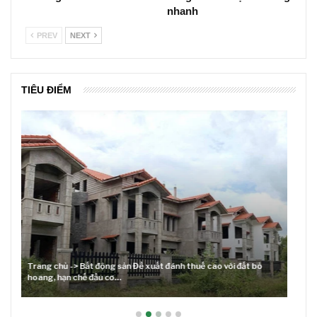
nhanh
PREV
NEXT
TIÊU ĐIỂM
Lãi suất neo cao và cuộc tái cơ cấu trên thị trường BĐS