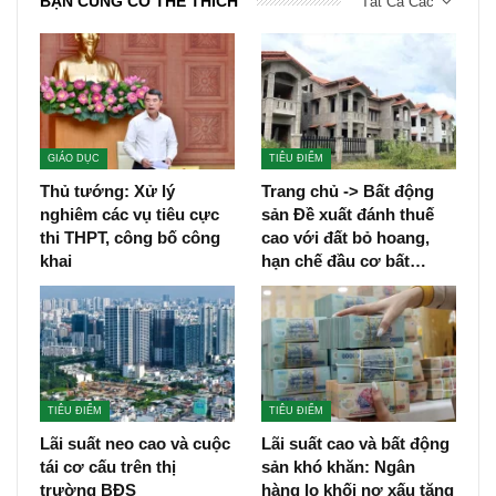
BẠN CŨNG CÓ THỂ THÍCH
Tất Cả Các
GIÁO DỤC
TIÊU ĐIỂM
Thủ tướng: Xử lý
Trang chủ -> Bất động
nghiêm các vụ tiêu cực
sản Đề xuất đánh thuế
thi THPT, công bố công
cao với đất bỏ hoang,
khai
hạn chế đầu cơ bất…
TIÊU ĐIỂM
TIÊU ĐIỂM
Lãi suất neo cao và cuộc
Lãi suất cao và bất động
tái cơ cấu trên thị
sản khó khăn: Ngân
trường BĐS
hàng lo khối nợ xấu tăng