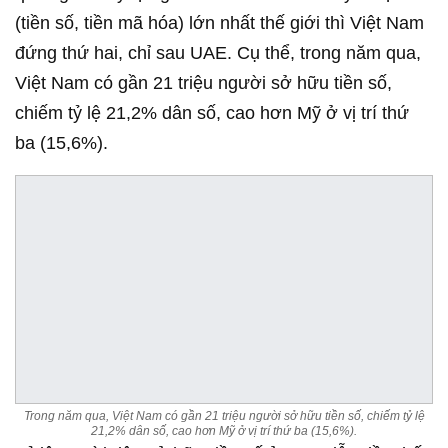
(tiền số, tiền mã hóa) lớn nhất thế giới thì Việt Nam
đứng thứ hai, chỉ sau UAE. Cụ thể, trong năm qua,
Việt Nam có gần 21 triệu người sở hữu tiền số,
chiếm tỷ lệ 21,2% dân số, cao hơn Mỹ ở vị trí thứ
ba (15,6%).
Trong năm qua, Việt Nam có gần 21 triệu người sở hữu tiền số, chiếm tỷ lệ
21,2% dân số, cao hơn Mỹ ở vị trí thứ ba (15,6%).