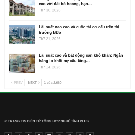
cao với đất bỏ hoang, hạn…
Th7 30, 2026
Lãi suất neo cao và cuộc tái cơ cấu trên thị
trường BĐS
Th7 21, 2026
Lãi suất cao và bất động sản khó khăn: Ngân
hàng lo khối nợ xấu tăng…
Th7 14, 2026
PREV
NEXT
1 của 2.660
® TRANG TIN ĐIỆN TỬ ТỔNG HỢP NGHỆ TĨNH PLUS