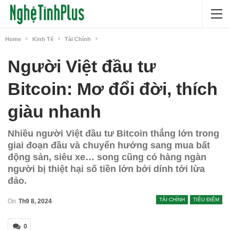
Home
Kinh Tế
Tài Chính
Người Việt đầu tư
Bitcoin: Mơ đổi đời, thích
giàu nhanh
Nhiều người Việt đầu tư Bitcoin thắng lớn trong
giai đoạn đầu và chuyển hướng sang mua bất
động sản, siêu xe… song cũng có hàng ngàn
người bị thiệt hại số tiền lớn bởi dính tới lừa
đảo.
TÀI CHÍNH
TIÊU ĐIỂM
On
Th9 8, 2024
0