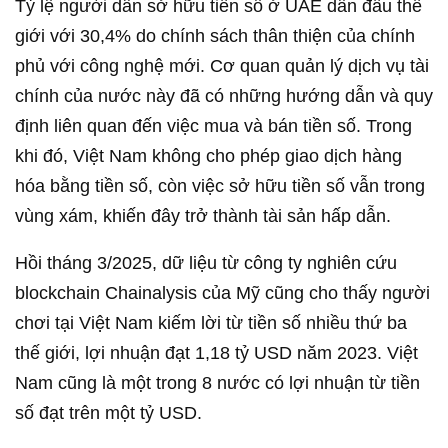
Tỷ lệ người dân sở hữu tiền số ở UAE dẫn đầu thế
giới với 30,4% do chính sách thân thiện của chính
phủ với công nghệ mới. Cơ quan quản lý dịch vụ tài
chính của nước này đã có những hướng dẫn và quy
định liên quan đến việc mua và bán tiền số. Trong
khi đó, Việt Nam không cho phép giao dịch hàng
hóa bằng tiền số, còn việc sở hữu tiền số vẫn trong
vùng xám, khiến đây trở thành tài sản hấp dẫn.
Hồi tháng 3/2025, dữ liệu từ công ty nghiên cứu
blockchain Chainalysis của Mỹ cũng cho thấy người
chơi tại Việt Nam kiếm lời từ tiền số nhiều thứ ba
thế giới, lợi nhuận đạt 1,18 tỷ USD năm 2023. Việt
Nam cũng là một trong 8 nước có lợi nhuận từ tiền
số đạt trên một tỷ USD.