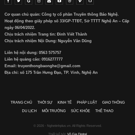
Cơ quan chủ quản: Công ty cổ phần Truyền thông Báo Nghệ.
Hoạt động theo giấy phép số 33/GP-TTĐT, Sở TTTT Nghệ An – Cấp
ngày 06/04/2022.
Chịu trách nhiệm Trang tin: Đinh Viết Thành
Chịu trách nhiệm Nội Dung: Nguyễn Văn Dũng
Liên hệ nội dung: 0563 575757
Liên hệ quảng cáo: 0916277777
Email: truyenthongbaonghe@gmail.com
Địa chỉ: số 175 Trần Hưng Đạo, TP. Vinh, Nghệ An
TRANG CHỦ
THỜI SỰ
KINH TẾ
PHÁP LUẬT
GIAO THÔNG
DU LỊCH
MÔI TRƯỜNG
SỨC KHỎE
THỂ THAO
© 2026 - Nghetinhplus.vn. All Rights Reserved.
Thiết kế bởi:
Võ Gia Digital