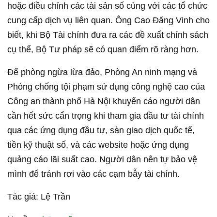
hoặc điều chỉnh các tài sản số cùng với các tổ chức
cung cấp dịch vụ liên quan. Ông Cao Đăng Vinh cho
biết, khi Bộ Tài chính đưa ra các đề xuất chính sách
cụ thể, Bộ Tư pháp sẽ có quan điểm rõ ràng hơn.
Để phòng ngừa lừa đảo, Phòng An ninh mạng và
Phòng chống tội phạm sử dụng công nghệ cao của
Công an thành phố Hà Nội khuyến cáo người dân
cần hết sức cẩn trọng khi tham gia đầu tư tài chính
qua các ứng dụng đầu tư, sàn giao dịch quốc tế,
tiền kỹ thuật số, và các website hoặc ứng dụng
quảng cáo lãi suất cao. Người dân nên tự bảo vệ
mình để tránh rơi vào các cạm bẫy tài chính.
Tác giả: Lệ Trần