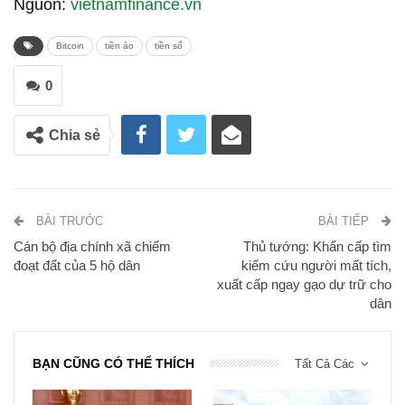
Nguồn:
vietnamfinance.vn
Bitcoin
tiền ảo
tiền số
0
Chia sẻ
BÀI TRƯỚC
BÀI TIẾP
Cán bộ địa chính xã chiếm
Thủ tướng: Khẩn cấp tìm
đoạt đất của 5 hộ dân
kiếm cứu người mất tích,
xuất cấp ngay gạo dự trữ cho
dân
BẠN CŨNG CÓ THỂ THÍCH
Tất Cả Các