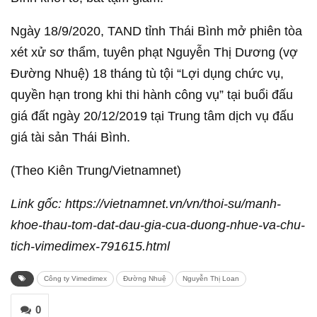
Ngày 18/9/2020, TAND tỉnh Thái Bình mở phiên tòa
xét xử sơ thẩm, tuyên phạt Nguyễn Thị Dương (vợ
Đường Nhuệ) 18 tháng tù tội “Lợi dụng chức vụ,
quyền hạn trong khi thi hành công vụ” tại buổi đấu
giá đất ngày 20/12/2019 tại Trung tâm dịch vụ đấu
giá tài sản Thái Bình.
(Theo Kiên Trung/Vietnamnet)
Link gốc: https://vietnamnet.vn/vn/thoi-su/manh-
khoe-thau-tom-dat-dau-gia-cua-duong-nhue-va-chu-
tich-vimedimex-791615.html
Công ty Vimedimex
Đường Nhuệ
Nguyễn Thị Loan
0