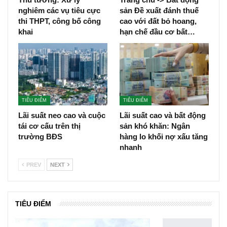
nghiêm các vụ tiêu cực
sản Đề xuất đánh thuế
thi THPT, công bố công
cao với đất bỏ hoang,
khai
hạn chế đầu cơ bất…
TIÊU ĐIỂM
TIÊU ĐIỂM
Lãi suất neo cao và cuộc
Lãi suất cao và bất động
tái cơ cấu trên thị
sản khó khăn: Ngân
trường BĐS
hàng lo khối nợ xấu tăng
nhanh
PREV
NEXT
TIÊU ĐIỂM