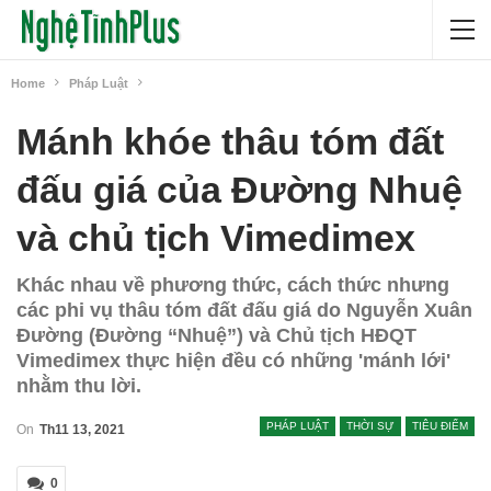
Home
Pháp Luật
Mánh khóe thâu tóm đất
đấu giá của Đường Nhuệ
và chủ tịch Vimedimex
Khác nhau về phương thức, cách thức nhưng
các phi vụ thâu tóm đất đấu giá do Nguyễn Xuân
Đường (Đường “Nhuệ”) và Chủ tịch HĐQT
Vimedimex thực hiện đều có những 'mánh lới'
nhằm thu lời.
PHÁP LUẬT
THỜI SỰ
TIÊU ĐIỂM
On
Th11 13, 2021
0