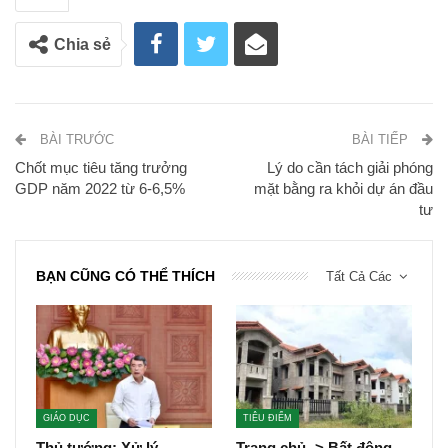
Chia sẻ
BÀI TRƯỚC
BÀI TIẾP
Chốt mục tiêu tăng trưởng
Lý do cần tách giải phóng
GDP năm 2022 từ 6-6,5%
mặt bằng ra khỏi dự án đầu
tư
BẠN CŨNG CÓ THỂ THÍCH
Tất Cả Các
GIÁO DỤC
TIÊU ĐIỂM
Thủ tướng: Xử lý
Trang chủ -> Bất động