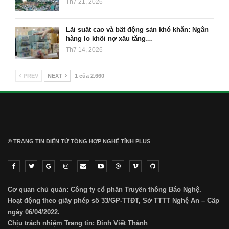
Th7 21, 2026
Lãi suất cao và bất động sản khó khăn: Ngân
hàng lo khối nợ xấu tăng…
Th7 14, 2026
PREV
NEXT
1 của 2.660
® TRANG TIN ĐIỆN TỬ ТỔNG HỢP NGHỆ TĨNH PLUS
Cơ quan chủ quản: Công ty cổ phần Truyền thông Báo Nghệ.
Hoạt động theo giấy phép số 33/GP-TTĐT, Sở TTTT Nghệ An – Cấp
ngày 06/04/2022.
Chịu trách nhiệm Trang tin: Đinh Viết Thành