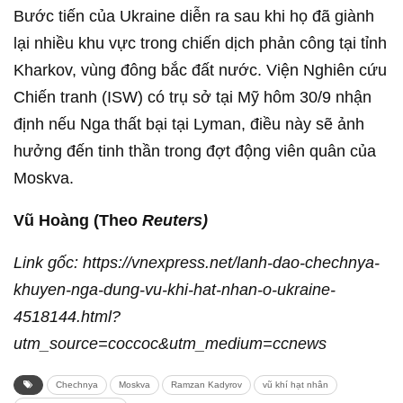
Bước tiến của Ukraine diễn ra sau khi họ đã giành
lại nhiều khu vực trong chiến dịch phản công tại tỉnh
Kharkov, vùng đông bắc đất nước. Viện Nghiên cứu
Chiến tranh (ISW) có trụ sở tại Mỹ hôm 30/9 nhận
định nếu Nga thất bại tại Lyman, điều này sẽ ảnh
hưởng đến tinh thần trong đợt động viên quân của
Moskva.
Vũ Hoàng (Theo
Reuters)
Link gốc: https://vnexpress.net/lanh-dao-chechnya-
khuyen-nga-dung-vu-khi-hat-nhan-o-ukraine-
4518144.html?
utm_source=coccoc&utm_medium=ccnews
Chechnya
Moskva
Ramzan Kadyrov
vũ khí hạt nhân