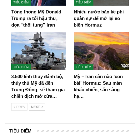
TIÊU ĐIỂM
TIÊU ĐIỂM
Tổng thống Mỹ Donald
Nhiều nước bàn kế phi
Trump ra tối hậu thư,
quân sự để mở lại eo
dọa “thổi tung” Iran
biển Hormuz
TIÊU ĐIỂM
TIÊU ĐIỂM
3.500 lính thủy đánh bộ,
Mỹ – Iran cân não ‘con
thủy thủ Mỹ đã đến
bài’ Hormuz: Sau màn
Trung Đông, sẽ tham gia
khẩu chiến, sẵn sàng
chiến dịch mở cửa…
hạ…
PREV
NEXT
TIÊU ĐIỂM