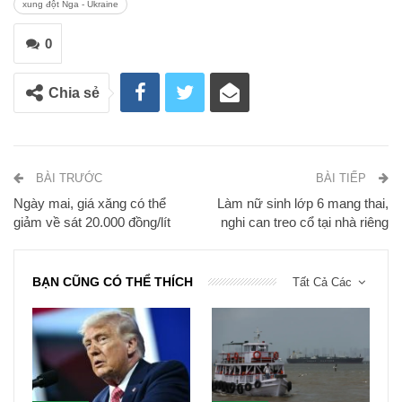
xung đột Nga - Ukraine
0
Chia sẻ
BÀI TRƯỚC
BÀI TIẾP
Ngày mai, giá xăng có thể
Làm nữ sinh lớp 6 mang thai,
giảm về sát 20.000 đồng/lít
nghi can treo cổ tại nhà riêng
BẠN CŨNG CÓ THỂ THÍCH
Tất Cả Các