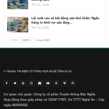
Th7 21, 2026
Lãi suất cao và bất động sản khó khăn: Ngân
hàng lo khối nợ xấu tăng…
Th7 14, 2026
PREV
NEXT
1 của 2.660
® TRANG TIN ĐIỆN TỬ ТỔNG HỢP NGHỆ TĨNH PLUS
Cơ quan chủ quản: Công ty cổ phần Truyền thông Báo Nghệ.
Hoạt động theo giấy phép số 33/GP-TTĐT, Sở TTTT Nghệ An – Cấp
ngày 06/04/2022.