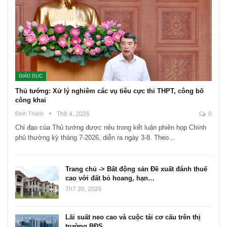
GIÁO DỤC
Thủ tướng: Xử lý nghiêm các vụ tiêu cực thi THPT, công bố
công khai
Đinh Thành
Th8 4, 2026
0
Chỉ đạo của Thủ tướng được nêu trong kết luận phiên họp Chính
phủ thường kỳ tháng 7-2026, diễn ra ngày 3-8. Theo…
Trang chủ -> Bất động sản Đề xuất đánh thuế
cao với đất bỏ hoang, hạn…
Th7 30, 2026
Lãi suất neo cao và cuộc tái cơ cấu trên thị
trường BĐS