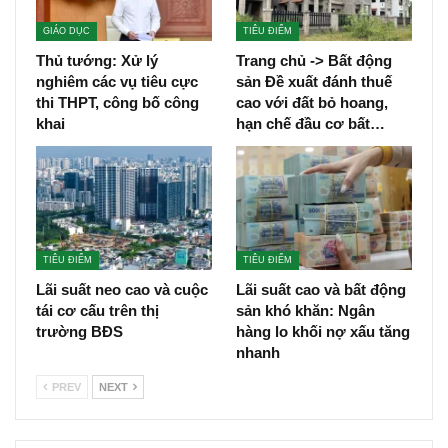
GIÁO DỤC
TIÊU ĐIỂM
Thủ tướng: Xử lý
Trang chủ -> Bất động
nghiêm các vụ tiêu cực
sản Đề xuất đánh thuế
thi THPT, công bố công
cao với đất bỏ hoang,
khai
hạn chế đầu cơ bất…
TIÊU ĐIỂM
TIÊU ĐIỂM
Lãi suất neo cao và cuộc
Lãi suất cao và bất động
tái cơ cấu trên thị
sản khó khăn: Ngân
trường BĐS
hàng lo khối nợ xấu tăng
nhanh
PREV
NEXT