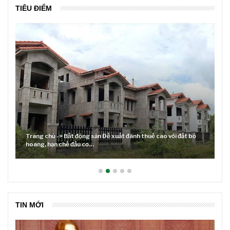
TIÊU ĐIỂM
 đất bỏ
Lãi suất neo cao và cuộc tái cơ cấu trên thị trường BĐS
TIN MỚI