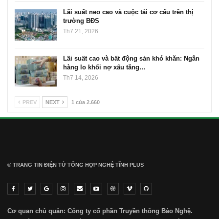
Lãi suất neo cao và cuộc tái cơ cấu trên thị
trường BĐS
Th7 21, 2026
Lãi suất cao và bất động sản khó khăn: Ngân
hàng lo khối nợ xấu tăng…
Th7 14, 2026
PREV
NEXT
1 của 2.660
® TRANG TIN ĐIỆN TỬ ТỔNG HỢP NGHỆ TĨNH PLUS
Cơ quan chủ quản: Công ty cổ phần Truyền thông Báo Nghệ.