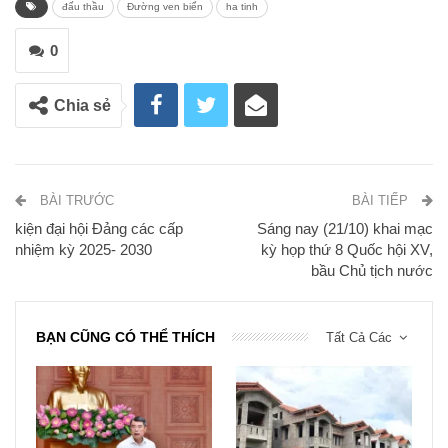
đấu thầu
Đường ven biển
ha tinh
0
Chia sẻ
BÀI TRƯỚC
BÀI TIẾP
kiện đại hội Đảng các cấp
Sáng nay (21/10) khai mạc
nhiệm kỳ 2025- 2030
kỳ họp thứ 8 Quốc hội XV,
bầu Chủ tịch nước
BẠN CŨNG CÓ THỂ THÍCH
Tất Cả Các