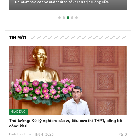
Lãi suất neo cao và cuộc tái cơ cấu trên thị trường BĐS
TIN MỚI
GIÁO DỤC
Thủ tướng: Xử lý nghiêm các vụ tiêu cực thi THPT, công bố
công khai
Đinh Thành
Th8 4, 2026
0