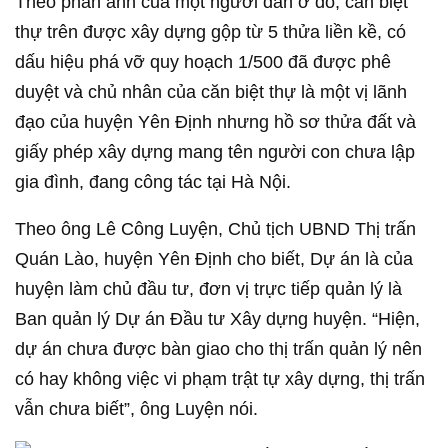
Theo phản ánh của một người dân ở đó, căn biệt
thự trên được xây dựng gộp từ 5 thửa liền kề, có
dấu hiệu phá vỡ quy hoạch 1/500 đã được phê
duyệt và chủ nhân của căn biệt thự là một vị lãnh
đạo của huyện Yên Định nhưng hồ sơ thửa đất và
giấy phép xây dựng mang tên người con chưa lập
gia đình, đang công tác tại Hà Nội.
Theo ông Lê Công Luyện, Chủ tịch UBND Thị trấn
Quán Lào, huyện Yên Định cho biết, Dự án là của
huyện làm chủ đầu tư, đơn vị trực tiếp quản lý là
Ban quản lý Dự án Đầu tư Xây dựng huyện. “Hiện,
dự án chưa được bàn giao cho thị trấn quản lý nên
có hay không việc vi phạm trật tự xây dựng, thị trấn
vẫn chưa biết”, ông Luyện nói.