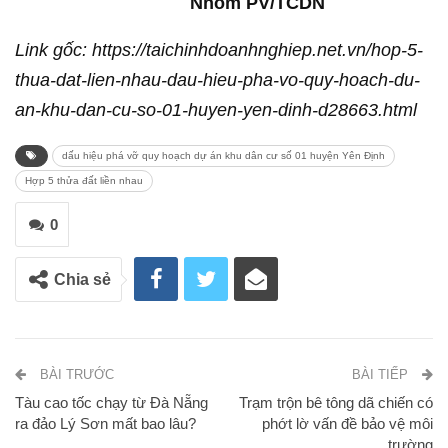
Nhóm PV/TCDN
Link gốc: https://taichinhdoanhnghiep.net.vn/hop-5-
thua-dat-lien-nhau-dau-hieu-pha-vo-quy-hoach-du-
an-khu-dan-cu-so-01-huyen-yen-dinh-d28663.html
dấu hiệu phá vỡ quy hoạch dự án khu dân cư số 01 huyện Yên Định
Hợp 5 thửa đất liền nhau
0
Chia sẻ
BÀI TRƯỚC
BÀI TIẾP
Tàu cao tốc chạy từ Đà Nẵng
Trạm trộn bê tông dã chiến có
ra đảo Lý Sơn mất bao lâu?
phớt lờ vấn đề bảo vệ môi
trường