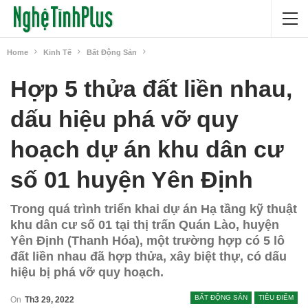
Home
Kinh Tế
Bất Động Sản
Hợp 5 thửa đất liền nhau,
dấu hiệu phá vỡ quy
hoạch dự án khu dân cư
số 01 huyện Yên Định
Trong quá trình triển khai dự án Hạ tầng kỹ thuật
khu dân cư số 01 tại thị trấn Quán Lào, huyện
Yên Định (Thanh Hóa), một trường hợp có 5 lô
đất liền nhau đã hợp thửa, xây biệt thự, có dấu
hiệu bị phá vỡ quy hoạch.
BẤT ĐỘNG SẢN
TIÊU ĐIỂM
On
Th3 29, 2022