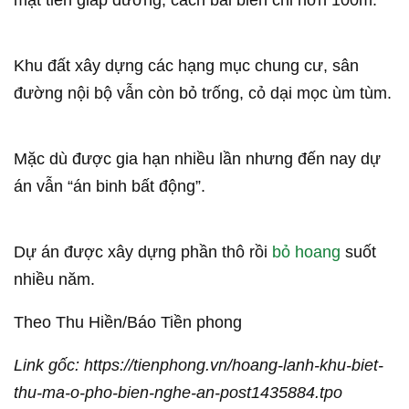
mặt tiền giáp đường, cách bãi biển chỉ hơn 100m.
Khu đất xây dựng các hạng mục chung cư, sân
đường nội bộ vẫn còn bỏ trống, cỏ dại mọc ùm tùm.
Mặc dù được gia hạn nhiều lần nhưng đến nay dự
án vẫn “án binh bất động”.
Dự án được xây dựng phần thô rồi
bỏ hoang
suốt
nhiều năm.
Theo Thu Hiền/Báo Tiền phong
Link gốc: https://tienphong.vn/hoang-lanh-khu-biet-
thu-ma-o-pho-bien-nghe-an-post1435884.tpo