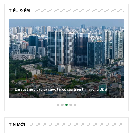
TIÊU ĐIỂM
Lãi suất neo cao và cuộc tái cơ cấu trên thị trường BĐS
TIN MỚI