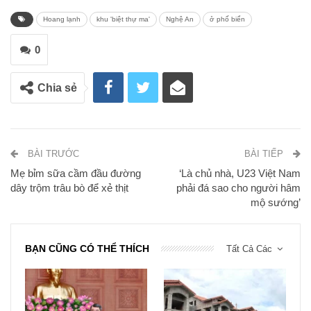
Hoang lạnh
khu 'biệt thự ma'
Nghệ An
ở phố biển
0
Chia sẻ
BÀI TRƯỚC
BÀI TIẾP
Mẹ bỉm sữa cầm đầu đường
‘Là chủ nhà, U23 Việt Nam
dây trộm trâu bò để xẻ thịt
phải đá sao cho người hâm
mộ sướng’
BẠN CŨNG CÓ THỂ THÍCH
Tất Cả Các