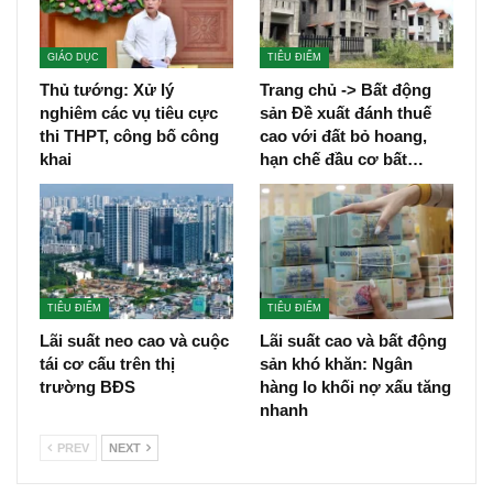
GIÁO DỤC
TIÊU ĐIỂM
Thủ tướng: Xử lý
Trang chủ -> Bất động
nghiêm các vụ tiêu cực
sản Đề xuất đánh thuế
thi THPT, công bố công
cao với đất bỏ hoang,
khai
hạn chế đầu cơ bất…
TIÊU ĐIỂM
TIÊU ĐIỂM
Lãi suất neo cao và cuộc
Lãi suất cao và bất động
tái cơ cấu trên thị
sản khó khăn: Ngân
trường BĐS
hàng lo khối nợ xấu tăng
nhanh
PREV
NEXT