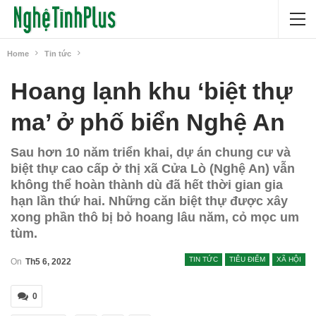
Home
Tin tức
Hoang lạnh khu ‘biệt thự
ma’ ở phố biển Nghệ An
Sau hơn 10 năm triển khai, dự án chung cư và
biệt thự cao cấp ở thị xã Cửa Lò (Nghệ An) vẫn
không thể hoàn thành dù đã hết thời gian gia
hạn lần thứ hai. Những căn biệt thự được xây
xong phần thô bị bỏ hoang lâu năm, cỏ mọc um
tùm.
TIN TỨC
TIÊU ĐIỂM
XÃ HỘI
On
Th5 6, 2022
0