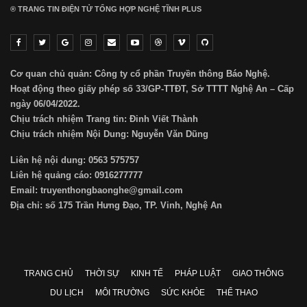
® TRANG TIN ĐIỆN TỬ ТỔNG HỢP NGHỆ TĨNH PLUS
Cơ quan chủ quản: Công ty cổ phần Truyền thông Báo Nghệ.
Hoạt động theo giấy phép số 33/GP-TTĐT, Sở TTTT Nghệ An – Cấp
ngày 06/04/2022.
Chịu trách nhiệm Trang tin: Đinh Viết Thành
Chịu trách nhiệm Nội Dung: Nguyễn Văn Dũng
Liên hệ nội dung: 0563 575757
Liên hệ quảng cáo: 0916277777
Email: truyenthongbaonghe@gmail.com
Địa chỉ: số 175 Trần Hưng Đạo, TP. Vinh, Nghệ An
TRANG CHỦ
THỜI SỰ
KINH TẾ
PHÁP LUẬT
GIAO THÔNG
DU LỊCH
MÔI TRƯỜNG
SỨC KHỎE
THỂ THAO