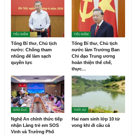
TIÊU ĐIỂM
TIÊU ĐIỂM
Tổng Bí thư, Chủ tịch
Tổng Bí thư, Chủ tịch
nước: Chống tham
nước làm Trưởng Ban
nhũng để làm sạch
Chỉ đạo Trung ương
quyền lực
hoàn thiện thể chế,
thực…
GIÁO DỤC
THỜI SỰ
Nghệ An chính thức tiếp
Hai nam sinh lớp 10 tử
nhận Làng trẻ em SOS
vong khi đi câu cá
Vinh và Trường Phổ