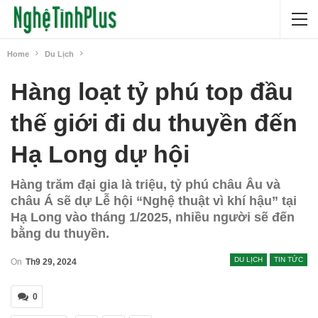
Home
Du Lịch
Hàng loạt tỷ phú top đầu
thế giới đi du thuyền đến
Hạ Long dự hội
Hàng trăm đại gia là triệu, tỷ phú châu Âu và
châu Á sẽ dự Lễ hội “Nghệ thuật vì khí hậu” tại
Hạ Long vào tháng 1/2025, nhiều người sẽ đến
bằng du thuyền.
DU LỊCH
TIN TỨC
On
Th9 29, 2024
0