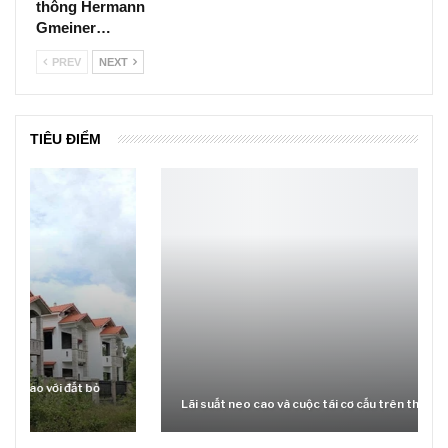
thông Hermann
Gmeiner…
PREV
NEXT
TIÊU ĐIỂM
Lãi suất neo cao và cuộc tái cơ cấu trên thị trường BĐS