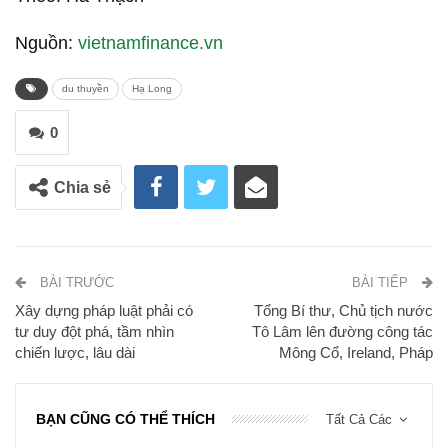
Nguồn:
vietnamfinance.vn
du thuyền
Hạ Long
0
Chia sẻ
BÀI TRƯỚC
BÀI TIẾP
Xây dựng pháp luật phải có
Tổng Bí thư, Chủ tịch nước
tư duy đột phá, tầm nhìn
Tô Lâm lên đường công tác
chiến lược, lâu dài
Mông Cổ, Ireland, Pháp
BẠN CŨNG CÓ THỂ THÍCH
Tất Cả Các