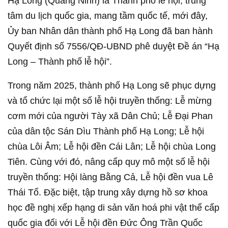
Hạ Long (Quảng Ninh) là Thành phố lễ hội, trung
tâm du lịch quốc gia, mang tầm quốc tế, mới đây,
Ủy ban Nhân dân thành phố Hạ Long đã ban hành
Quyết định số 7556/QĐ-UBND phê duyệt Đề án “Hạ
Long – Thành phố lễ hội”.
Trong năm 2025, thành phố Hạ Long sẽ phục dựng
và tổ chức lại một số lễ hội truyền thống: Lễ mừng
cơm mới của người Tày xã Dân Chủ; Lễ Đại Phan
của dân tộc Sán Dìu Thành phố Hạ Long; Lễ hội
chùa Lôi Âm; Lễ hội đền Cái Lân; Lễ hội chùa Long
Tiên. Cùng với đó, nâng cấp quy mô một số lễ hội
truyền thống: Hội làng Bằng Cả, Lễ hội đền vua Lê
Thái Tổ. Đặc biệt, tập trung xây dựng hồ sơ khoa
học đề nghị xếp hạng di sản văn hoá phi vật thể cấp
quốc gia đối với Lễ hội đền Đức Ông Trần Quốc