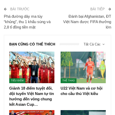
BÀI TRƯỚC
BÀI TIẾP
Phá đường dây ma túy
Đánh bại Afghanistan, ĐT
“khủng”, thu 1 khẩu súng và
Việt Nam được FIFA thưởng
2,8 tỉ đồng tiền mặt
lớn
BẠN CŨNG CÓ THỂ THÍCH
Tất Cả Các
TIÊU ĐIỂM
THỂ THAO
Giành 18 điểm tuyệt đối,
U22 Việt Nam và cơ hội
đội tuyển Việt Nam tự tin
cho cầu thủ Việt kiều
hướng đến vòng chung
kết Asian Cup…