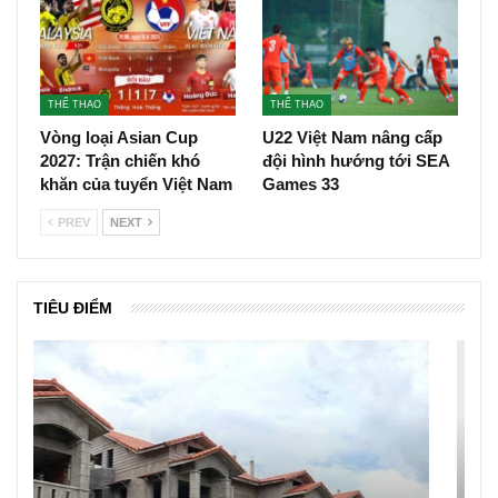
THỂ THAO
THỂ THAO
Vòng loại Asian Cup
U22 Việt Nam nâng cấp
2027: Trận chiến khó
đội hình hướng tới SEA
khăn của tuyển Việt Nam
Games 33
PREV
NEXT
TIÊU ĐIỂM