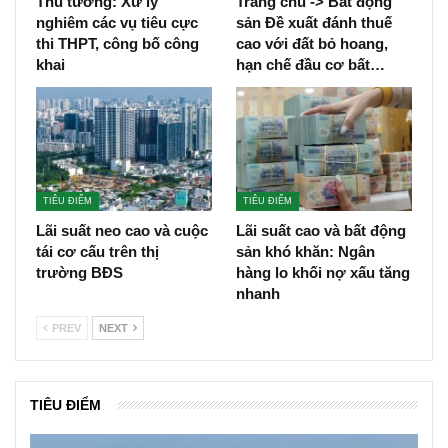
Thủ tướng: Xử lý
Trang chủ -> Bất động
nghiêm các vụ tiêu cực
sản Đề xuất đánh thuế
thi THPT, công bố công
cao với đất bỏ hoang,
khai
hạn chế đầu cơ bất…
TIÊU ĐIỂM
TIÊU ĐIỂM
Lãi suất neo cao và cuộc
Lãi suất cao và bất động
tái cơ cấu trên thị
sản khó khăn: Ngân
trường BĐS
hàng lo khối nợ xấu tăng
nhanh
PREV
NEXT
TIÊU ĐIỂM