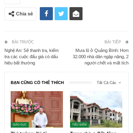
Chia sẻ
BÀI TRƯỚC
BÀI TIẾP
Nghệ An: Sẽ thanh tra, kiểm
Mưa lũ ở Quảng Bình: Hơn
tra các cuộc đấu giá có dấu
32.000 nhà dân ngập nặng, 2
hiệu bất thường
người chết và mất tích
BẠN CŨNG CÓ THỂ THÍCH
Tất Cả Các
GIÁO DỤC
TIÊU ĐIỂM