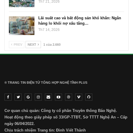
Th7 21, 2026
Lãi suất cao và bất động sản khó khăn: Ngân
hàng lo khối nợ xấu tăng…
Th7 14, 2026
PREV
NEXT
1 của 2.660
® TRANG TIN ĐIỆN TỬ ТỔNG HỢP NGHỆ TĨNH PLUS
Cơ quan chủ quản: Công ty cổ phần Truyền thông Báo Nghệ.
Hoạt động theo giấy phép số 33/GP-TTĐT, Sở TTTT Nghệ An – Cấp
ngày 06/04/2022.
Chịu trách nhiệm Trang tin: Đinh Viết Thành