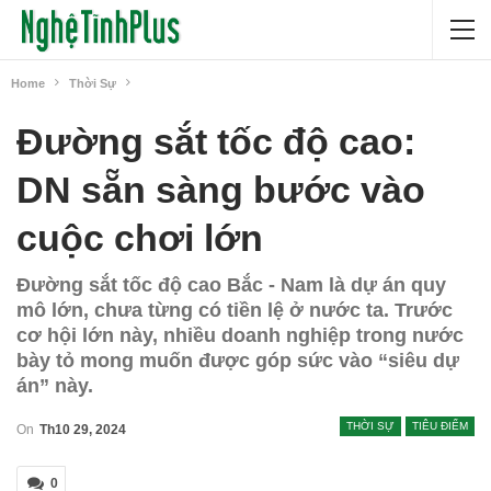
Home
Thời Sự
Đường sắt tốc độ cao:
DN sẵn sàng bước vào
cuộc chơi lớn
Đường sắt tốc độ cao Bắc - Nam là dự án quy
mô lớn, chưa từng có tiền lệ ở nước ta. Trước
cơ hội lớn này, nhiều doanh nghiệp trong nước
bày tỏ mong muốn được góp sức vào “siêu dự
án” này.
THỜI SỰ
TIÊU ĐIỂM
On
Th10 29, 2024
0