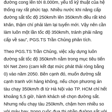
đường cong lên tới 8.000m, yếu tố kỹ thuật của hệ
thống ray rất phức tạp. Nhiều nước khi nâng cấp
đường sắt tốc độ 250km/h lên 350km/h đều rất khó
khăn, thậm chí phải làm lại tuyến mới. Vậy nên cần
làm luôn một lần tốc độ 350km/h, tránh phải nâng
cấp về sau”, PGS.TS Trần Chủng phân tích.
Theo PGS.TS Trần Chủng, việc xây dựng luôn
đường sắt tốc độ 350km/h nằm trong mục tiêu tiến
tới Net Zero (cam kết đạt mức phát thải ròng bằng
0) vào năm 2050. Bên cạnh đó, muốn đường sắt
cạnh tranh với hàng không, nếu chọn phương án
tàu chạy 350km/h đi từ Hà Nội vào TP. HCM chỉ hết
khoảng 5,5 giờ, hành khách sẽ chọn đường sắt.
Nhưng nếu chạy tàu 250km/h, chậm hơn nhiều so
với máy bay, trong cuộc đua thị phần đường sắt với