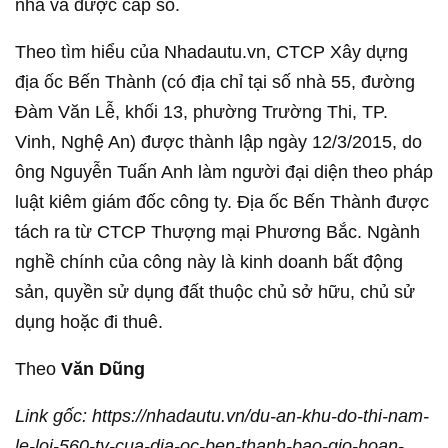
nhà và được cấp sổ.
Theo tìm hiểu của Nhadautu.vn, CTCP Xây dựng
địa ốc Bến Thành (có địa chỉ tại số nhà 55, đường
Đàm Văn Lễ, khối 13, phường Trường Thi, TP.
Vinh, Nghệ An) được thành lập ngày 12/3/2015, do
ông Nguyễn Tuấn Anh làm người đại diện theo pháp
luật kiêm giám đốc công ty. Địa ốc Bến Thành được
tách ra từ CTCP Thượng mại Phương Bắc. Ngành
nghề chính của công này là kinh doanh bất động
sản, quyền sử dụng đất thuộc chủ sở hữu, chủ sử
dụng hoặc đi thuê.
Theo
Văn Dũng
Link gốc: https://nhadautu.vn/du-an-khu-do-thi-nam-
le-loi-560-ty-cua-dia-oc-ben-thanh-bao-gio-hoan-