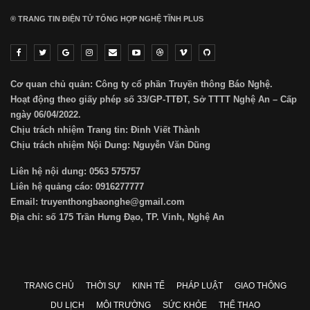
® TRANG TIN ĐIỆN TỬ ТỔNG HỢP NGHỆ TĨNH PLUS
Cơ quan chủ quản: Công ty cổ phần Truyền thông Báo Nghệ.
Hoạt động theo giấy phép số 33/GP-TTĐT, Sở TTTT Nghệ An – Cấp
ngày 06/04/2022.
Chịu trách nhiệm Trang tin: Đinh Viết Thành
Chịu trách nhiệm Nội Dung: Nguyễn Văn Dũng
Liên hệ nội dung: 0563 575757
Liên hệ quảng cáo: 0916277777
Email: truyenthongbaonghe@gmail.com
Địa chỉ: số 175 Trần Hưng Đạo, TP. Vinh, Nghệ An
TRANG CHỦ
THỜI SỰ
KINH TẾ
PHÁP LUẬT
GIAO THÔNG
DU LỊCH
MÔI TRƯỜNG
SỨC KHỎE
THỂ THAO