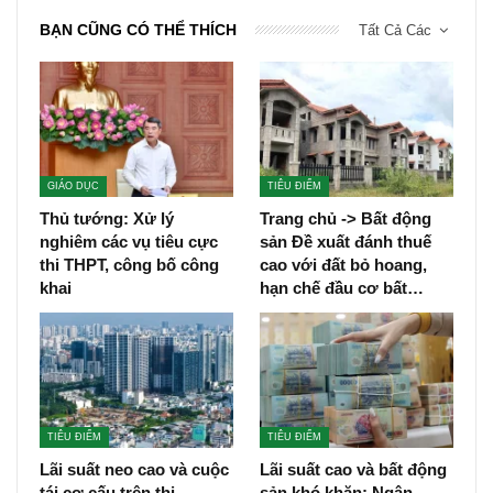
BẠN CŨNG CÓ THỂ THÍCH
Tất Cả Các
GIÁO DỤC
TIÊU ĐIỂM
Thủ tướng: Xử lý
Trang chủ -> Bất động
nghiêm các vụ tiêu cực
sản Đề xuất đánh thuế
thi THPT, công bố công
cao với đất bỏ hoang,
khai
hạn chế đầu cơ bất…
TIÊU ĐIỂM
TIÊU ĐIỂM
Lãi suất neo cao và cuộc
Lãi suất cao và bất động
tái cơ cấu trên thị
sản khó khăn: Ngân