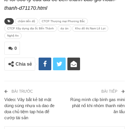
thanh-d71170.html
chậm tiến độ
CTCP Thượng mại Phương Bắc
CTCP Xây dựng địa ốc Bến Thành
dự án
Khu đô thị Nam Lê Lợi
Nghệ An
0
Chia sẻ
BÀI TRƯỚC
BÀI TIẾP
Video: Vây bắt kẻ bịt mặt
Rùng mình clip bình gas mini
dùng súng nhựa và dao đe
phát nổ khi nhóm thanh niên
dọa chủ tiệm tạp hóa để
ăn lẩu
cướp tài sản