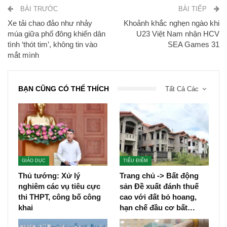
BÀI TRƯỚC
BÀI TIẾP
Xe tải chao đảo như nhảy
Khoảnh khắc nghẹn ngào khi
múa giữa phố đông khiến dân
U23 Việt Nam nhận HCV
tình ‘thót tim’, không tin vào
SEA Games 31
mắt mình
BẠN CŨNG CÓ THỂ THÍCH
Tất Cả Các
GIÁO DỤC
TIÊU ĐIỂM
Thủ tướng: Xử lý
Trang chủ -> Bất động
nghiêm các vụ tiêu cực
sản Đề xuất đánh thuế
thi THPT, công bố công
cao với đất bỏ hoang,
khai
hạn chế đầu cơ bất…