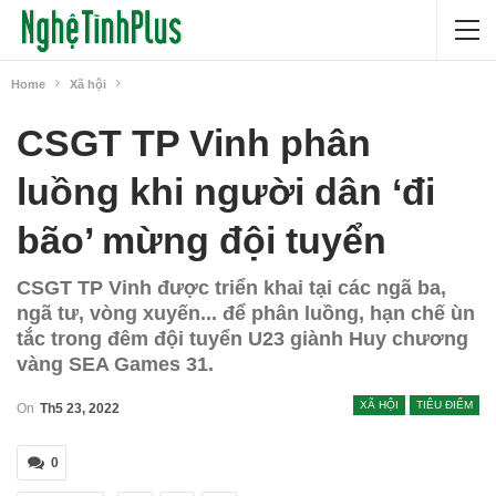
Home
Xã hội
CSGT TP Vinh phân
luồng khi người dân ‘đi
bão’ mừng đội tuyển
CSGT TP Vinh được triển khai tại các ngã ba,
ngã tư, vòng xuyến... để phân luồng, hạn chế ùn
tắc trong đêm đội tuyển U23 giành Huy chương
vàng SEA Games 31.
XÃ HỘI
TIÊU ĐIỂM
On
Th5 23, 2022
0