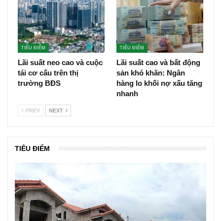
TIÊU ĐIỂM
TIÊU ĐIỂM
Lãi suất neo cao và cuộc
Lãi suất cao và bất động
tái cơ cấu trên thị
sản khó khăn: Ngân
trường BĐS
hàng lo khối nợ xấu tăng
nhanh
PREV
NEXT
TIÊU ĐIỂM