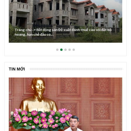
ất bỏ
Lãi suất neo cao và cuộc tái cơ cấu trên thị trường BĐS
TIN MỚI