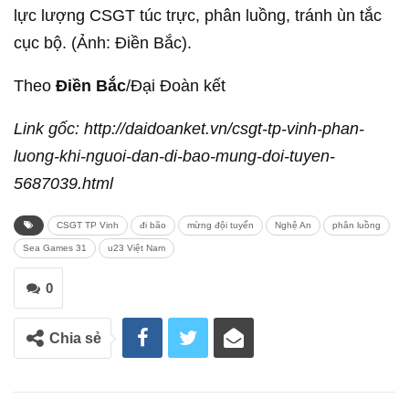
lực lượng CSGT túc trực, phân luồng, tránh ùn tắc
cục bộ. (Ảnh: Điền Bắc).
Theo
Điền Bắc
/Đại Đoàn kết
Link gốc: http://daidoanket.vn/csgt-tp-vinh-phan-
luong-khi-nguoi-dan-di-bao-mung-doi-tuyen-
5687039.html
CSGT TP Vinh
đi bão
mừng đội tuyển
Nghệ An
phân luồng
Sea Games 31
u23 Việt Nam
0
Chia sẻ