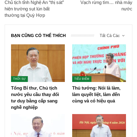
Chủ tịch tỉnh Nghệ An “thị sát”
Vạch rừng tìm… nhà máy
hiện trường sụt lún bất
nước
thường tại Quỳ Hợp
BẠN CŨNG CÓ THỂ THÍCH
Tất Cả Các
THỜI SỰ
TIÊU ĐIỂM
Tổng Bí thư, Chủ tịch
Thủ tướng: Nói là làm,
nước yêu cầu thay đổi
làm quyết liệt, làm đến
tư duy bằng cấp sang
cùng và có hiệu quả
nghề nghiệp