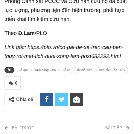
Phòng Cảnh sát PCCC và Cứu nạn cứu hộ đã xuất
lực lượng, phương tiện đến hiện trường, phối hợp
triển khai tìm kiếm cứu nạn.
Theo
Đ.Lam
/PLO
Link gốc: https://plo.vn/co-gai-de-xe-tren-cau-ben-
thuy-roi-mat-tich-duoi-song-lam-post682292.html
Cô gái
dưới sông Lam
để xe
rồi mất tích
trên cầu Bến Thủy
0
Chia sẻ
BÀI TRƯỚC
BÀI TIẾP