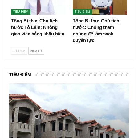
TIÊU ĐIỂM
TIÊU ĐIỂM
Tổng Bí thư, Chủ tịch
Tổng Bí thư, Chủ tịch
nước Tô Lâm: Không
nước: Chống tham
giao việc bằng khẩu hiệu
nhũng để làm sạch
quyền lực
PREV
NEXT
TIÊU ĐIỂM