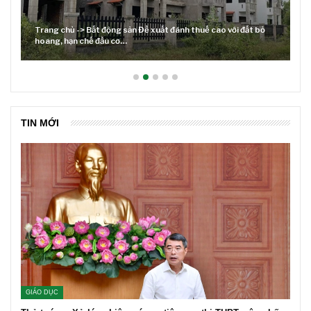
 bỏ
Lãi suất neo cao và cuộc tái cơ cấu trên thị trường BĐS
TIN MỚI
GIÁO DỤC