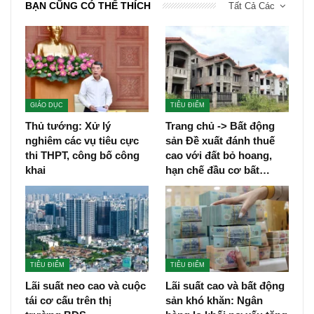
BẠN CŨNG CÓ THỂ THÍCH
Tất Cả Các
GIÁO DỤC
TIÊU ĐIỂM
Thủ tướng: Xử lý
Trang chủ -> Bất động
nghiêm các vụ tiêu cực
sản Đề xuất đánh thuế
thi THPT, công bố công
cao với đất bỏ hoang,
khai
hạn chế đầu cơ bất…
TIÊU ĐIỂM
TIÊU ĐIỂM
Lãi suất neo cao và cuộc
Lãi suất cao và bất động
tái cơ cấu trên thị
sản khó khăn: Ngân