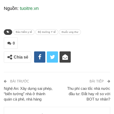
Nguồn:
tuoitre.vn
Bảo hiểm y tế
Bộ trưởng Y tế
thuốc ung thư
0
Chia sẻ
BÀI TRƯỚC
BÀI TIẾP
Nghệ An: Xây dựng sai phép,
Thu phí cao tốc nhà nước
“biến tướng” nhà ở thành
đầu tư: Đắt hay rẻ so với
quán cà phê, nhà hàng
BOT tư nhân?