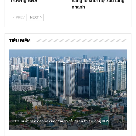
trường BĐS
hàng lo khối nợ xấu tăng
nhanh
PREV
NEXT
TIÊU ĐIỂM
Lãi suất neo cao và cuộc tái cơ cấu trên thị trường BĐS