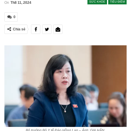
SỨC KHỎE
TIÊU ĐIỂM
On
Th8 11, 2024
0
Chia sẻ
Bộ trưởng Bộ Y tế Đào Hồng Lan – Ảnh: GIA HÂN