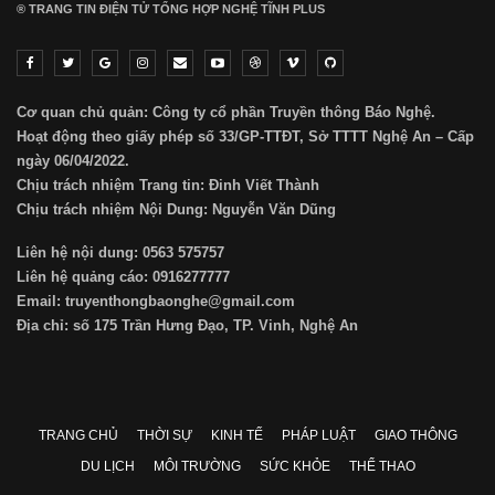
® TRANG TIN ĐIỆN TỬ ТỔNG HỢP NGHỆ TĨNH PLUS
Cơ quan chủ quản: Công ty cổ phần Truyền thông Báo Nghệ.
Hoạt động theo giấy phép số 33/GP-TTĐT, Sở TTTT Nghệ An – Cấp
ngày 06/04/2022.
Chịu trách nhiệm Trang tin: Đinh Viết Thành
Chịu trách nhiệm Nội Dung: Nguyễn Văn Dũng
Liên hệ nội dung: 0563 575757
Liên hệ quảng cáo: 0916277777
Email: truyenthongbaonghe@gmail.com
Địa chỉ: số 175 Trần Hưng Đạo, TP. Vinh, Nghệ An
TRANG CHỦ
THỜI SỰ
KINH TẾ
PHÁP LUẬT
GIAO THÔNG
DU LỊCH
MÔI TRƯỜNG
SỨC KHỎE
THỂ THAO