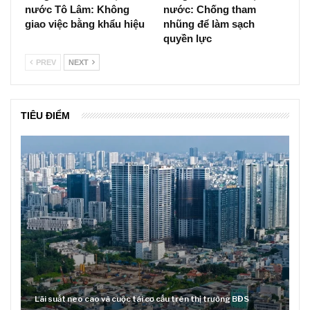
nước Tô Lâm: Không
nước: Chống tham
giao việc bằng khẩu hiệu
nhũng để làm sạch
quyền lực
PREV
NEXT
TIÊU ĐIỂM
Lãi suất neo cao và cuộc tái cơ cấu trên thị trường BĐS