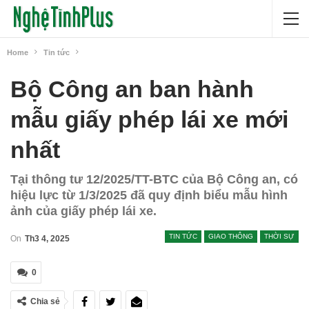
Home
Tin tức
Bộ Công an ban hành
mẫu giấy phép lái xe mới
nhất
Tại thông tư 12/2025/TT-BTC của Bộ Công an, có
hiệu lực từ 1/3/2025 đã quy định biểu mẫu hình
ảnh của giấy phép lái xe.
TIN TỨC
GIAO THÔNG
THỜI SỰ
On
Th3 4, 2025
0
Chia sẻ