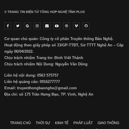
® TRANG TIN ĐIỆN TỬ ТỔNG HỢP NGHỆ TĨNH PLUS
Cơ quan chủ quản: Công ty cổ phần Truyền thông Báo Nghệ.
Hoạt động theo giấy phép số 33/GP-TTĐT, Sở TTTT Nghệ An – Cấp
ngày 06/04/2022.
Chịu trách nhiệm Trang tin: Đinh Viết Thành
Chịu trách nhiệm Nội Dung: Nguyễn Văn Dũng
Liên hệ nội dung: 0563 575757
Liên hệ quảng cáo: 0916277777
Email: truyenthongbaonghe@gmail.com
Địa chỉ: số 175 Trần Hưng Đạo, TP. Vinh, Nghệ An
TRANG CHỦ
THỜI SỰ
KINH TẾ
PHÁP LUẬT
GIAO THÔNG