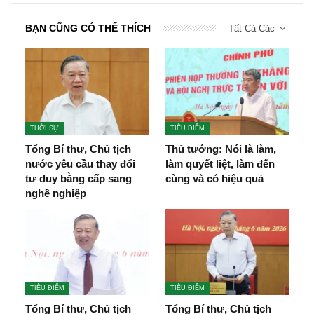
BẠN CŨNG CÓ THỂ THÍCH
Tất Cả Các
THỜI SỰ
TIÊU ĐIỂM
Tổng Bí thư, Chủ tịch
Thủ tướng: Nói là làm,
nước yêu cầu thay đổi
làm quyết liệt, làm đến
tư duy bằng cấp sang
cùng và có hiệu quả
nghề nghiệp
TIÊU ĐIỂM
TIÊU ĐIỂM
Tổng Bí thư, Chủ tịch
Tổng Bí thư, Chủ tịch