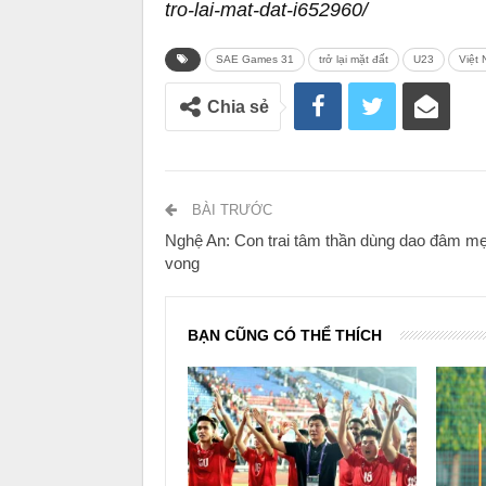
tro-lai-mat-dat-i652960/
SAE Games 31
trở lại mặt đất
U23
Việt
Chia sẻ
BÀI TRƯỚC
Nghệ An: Con trai tâm thần dùng dao đâm mẹ
vong
BẠN CŨNG CÓ THỂ THÍCH