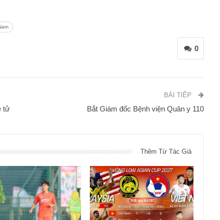
 Nam
0
BÀI TIẾP
 tử
Bắt Giám đốc Bệnh viện Quân y 110
Thêm Từ Tác Giả