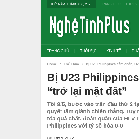
TRANG CHỦ
THỜI S
THỨ NĂM, THÁNG 8 6, 2026
TRANG CHỦ
THỜI SỰ
KINH TẾ
PHÁ
Home
Thể Thao
Bị U23 Philippines cầm chân, U23
Bị U23 Philippine
“trở lại mặt đất”
Tối 8/5, bước vào trận đấu thứ 2 t
quyết tâm giành chiến thắng. Tuy
tỏa quá chặt, đoàn quân của HLV 
Philippines với tỷ số hòa 0-0
Tổng Bí thư, Chủ tịch nước yêu cầu thay
Thủ tướng: Xử lý nghiêm
đổi tư duy bằng cấp sang nghề nghiệp
thi THPT, công bố công
On
Th5 9, 2022