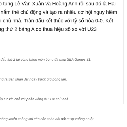
 tung Lê Văn Xuân và Hoàng Anh rồi sau đó là Hai
 nắm thế chủ động và tạo ra nhiều cơ hội nguy hiểm
 chủ nhà. Trận đấu kết thúc với tỷ số hòa 0-0. Kết
g thứ 2 bảng A do thua hiệu số so với U23
ận đấu thứ 2 tại vòng bảng môn bóng đá nam SEA Games 31.
ng ra trên khán đài ngay trước giờ bóng lăn.
iếp tục kín chỗ với phần đông là CĐV chủ nhà.
hông khiến không khí trên các khán đài bớt đi sự cuồng nhiệt.