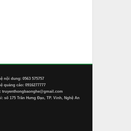
hệ nội dung: 0563 575757
hệ quảng cáo: 0916277777
: truyenthongbaonghe@gmail.com
hỉ: số 175 Trần Hưng Đạo, TP. Vinh, Nghệ An