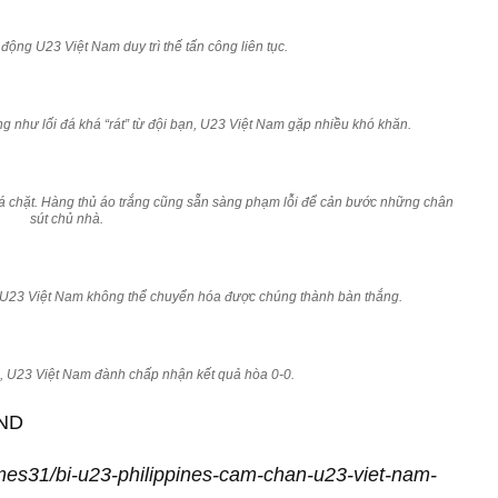
 động U23 Việt Nam duy trì thế tấn công liên tục.
 như lối đá khá “rát” từ đội bạn, U23 Việt Nam gặp nhiều khó khăn.
á chặt. Hàng thủ áo trắng cũng sẵn sàng phạm lỗi để cản bước những chân
sút chủ nhà.
 U23 Việt Nam không thể chuyển hóa được chúng thành bàn thắng.
, U23 Việt Nam đành chấp nhận kết quả hòa 0-0.
AND
mes31/bi-u23-philippines-cam-chan-u23-viet-nam-