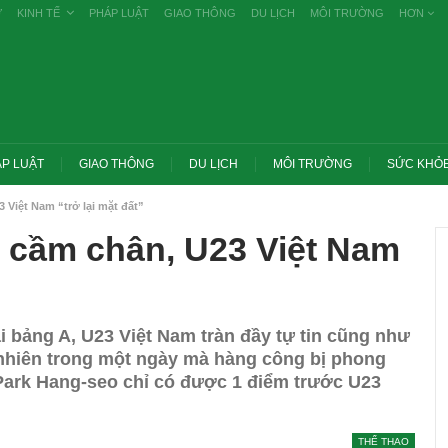
Ự
KINH TẾ
PHÁP LUẬT
GIAO THÔNG
DU LỊCH
MÔI TRƯỜNG
HƠN
P LUẬT
GIAO THÔNG
DU LỊCH
MÔI TRƯỜNG
SỨC KHỎ
 Việt Nam “trở lại mặt đất”
s cầm chân, U23 Việt Nam
ại bảng A, U23 Việt Nam tràn đầy tự tin cũng như
 nhiên trong một ngày mà hàng công bị phong
Park Hang-seo chỉ có được 1 điểm trước U23
Trang chủ -> Bất động sản Đề xuất đánh
 các vụ tiêu cực
thuế cao với đất bỏ hoang, hạn chế đầu
 khai
cơ…
THỂ THAO