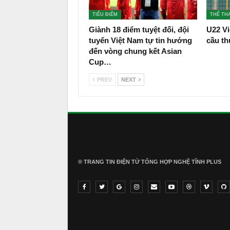
TIÊU ĐIỂM
THỂ TH
Giành 18 điểm tuyệt đối, đội
U22 Vi
tuyển Việt Nam tự tin hướng
cầu th
đến vòng chung kết Asian
Cup…
PREV
NEXT
® TRANG TIN ĐIỆN TỬ ТỔNG HỢP NGHỆ TĨNH PLUS