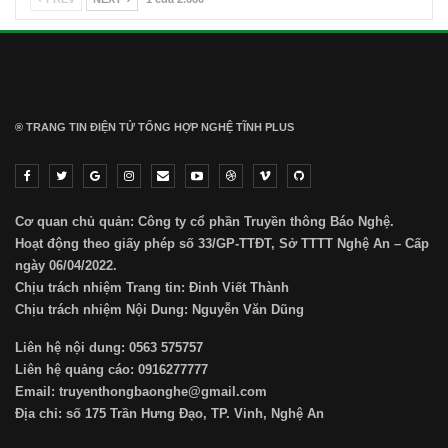
® TRANG TIN ĐIỆN TỬ ТỔNG HỢP NGHỆ TĨNH PLUS
Cơ quan chủ quản: Công ty cổ phần Truyền thông Báo Nghệ.
Hoạt động theo giấy phép số 33/GP-TTĐT, Sở TTTT Nghệ An – Cấp
ngày 06/04/2022.
Chịu trách nhiệm Trang tin: Đinh Viết Thành
Chịu trách nhiệm Nội Dung: Nguyễn Văn Dũng
Liên hệ nội dung: 0563 575757
Liên hệ quảng cáo: 0916277777
Email: truyenthongbaonghe@gmail.com
Địa chỉ: số 175 Trần Hưng Đạo, TP. Vinh, Nghệ An