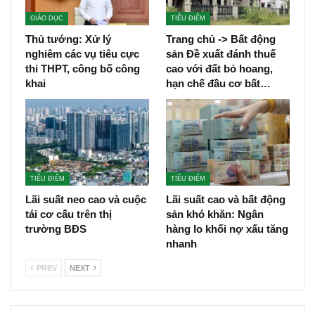
GIÁO DỤC
TIÊU ĐIỂM
Thủ tướng: Xử lý
Trang chủ -> Bất động
nghiêm các vụ tiêu cực
sản Đề xuất đánh thuế
thi THPT, công bố công
cao với đất bỏ hoang,
khai
hạn chế đầu cơ bất…
TIÊU ĐIỂM
TIÊU ĐIỂM
Lãi suất neo cao và cuộc
Lãi suất cao và bất động
tái cơ cấu trên thị
sản khó khăn: Ngân
trường BĐS
hàng lo khối nợ xấu tăng
nhanh
PREV
NEXT