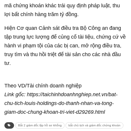
mã chứng khoán khác trái quy định pháp luật, thu
lợi bất chính hàng trăm tỷ đồng.
Hiện Cơ quan Cảnh sát điều tra Bộ Công an đang
tập trung lực lượng để củng cố tài liệu, chứng cứ về
hành vi phạm tội của các bị can, mở rộng điều tra,
truy tìm và thu hồi triệt để tài sản cho các nhà đầu
tư.
Theo VD/Tài chính doanh nghiệp
Link gốc: https://taichinhdoanhnghiep.net.vn/bat-
chu-tich-louis-holdings-do-thanh-nhan-va-tong-
giam-doc-chung-khoan-tri-viet-d29269.html
Bắt 2 giám đốc lập hồ sơ khống
bắt chủ tịch và giám đốc chứng khoán