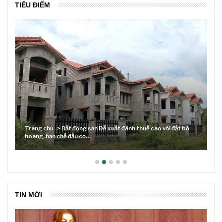
TIÊU ĐIỂM
đất bỏ
Lãi suất neo cao và cuộc tái cơ cấu trên thị trường BĐS
TIN MỚI