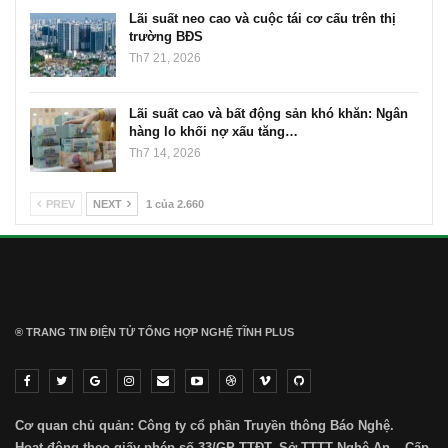
Lãi suất neo cao và cuộc tái cơ cấu trên thị
trường BĐS
Th7 21, 2026
Lãi suất cao và bất động sản khó khăn: Ngân
hàng lo khối nợ xấu tăng…
Th7 14, 2026
PREV
NEXT
1 của 2.660
® TRANG TIN ĐIỆN TỬ ТỔNG HỢP NGHỆ TĨNH PLUS
Cơ quan chủ quản: Công ty cổ phần Truyền thông Báo Nghệ.
Hoạt động theo giấy phép số 33/GP-TTĐT, Sở TTTT Nghệ An – Cấp