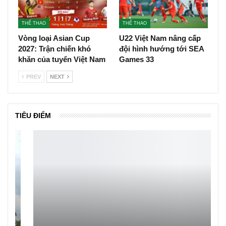
THỂ THAO
THỂ THAO
Vòng loại Asian Cup
U22 Việt Nam nâng cấp
2027: Trận chiến khó
đội hình hướng tới SEA
khăn của tuyển Việt Nam
Games 33
PREV
NEXT
TIÊU ĐIỂM