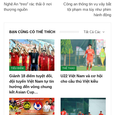
Nghệ An “treo” rác thải ở nơi
Công an thông tin vụ vây bắt
thượng nguồn
tội phạm ma túy như phim
hành động
BẠN CŨNG CÓ THỂ THÍCH
Tất Cả Các
TIÊU ĐIỂM
THỂ THAO
Giành 18 điểm tuyệt đối,
U22 Việt Nam và cơ hội
đội tuyển Việt Nam tự tin
cho cầu thủ Việt kiều
hướng đến vòng chung
kết Asian Cup…