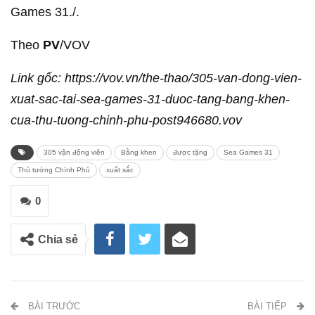
Games 31./.
Theo
PV
/VOV
Link gốc: https://vov.vn/the-thao/305-van-dong-vien-
xuat-sac-tai-sea-games-31-duoc-tang-bang-khen-
cua-thu-tuong-chinh-phu-post946680.vov
305 vận động viên
Bằng khen
được tặng
Sea Games 31
Thủ tướng Chính Phủ
xuất sắc
0
Chia sẻ
BÀI TRƯỚC
BÀI TIẾP