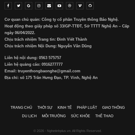
Cơ quan chủ quản: Công ty cổ phần Truyền thông Báo Nghệ.
Hoạt động theo giấy phép số 33/GP-TTĐT, Sở TTTT Nghệ An – Cấp
ngày 06/04/2022.
Chịu trách nhiệm Trang tin: Đinh Viết Thành
Chịu trách nhiệm Nội Dung: Nguyễn Văn Dũng
Liên hệ nội dung: 0563 575757
Liên hệ quảng cáo: 0916277777
Email: truyenthongbaonghe@gmail.com
Địa chỉ: số 175 Trần Hưng Đạo, TP. Vinh, Nghệ An
TRANG CHỦ
THỜI SỰ
KINH TẾ
PHÁP LUẬT
GIAO THÔNG
DU LỊCH
MÔI TRƯỜNG
SỨC KHỎE
THỂ THAO
© 2026 - Nghetinhplus.vn. All Rights Reserved.