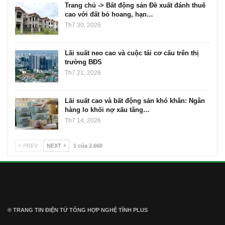
Trang chủ -> Bất động sản Đề xuất đánh thuế
cao với đất bỏ hoang, hạn…
Th7 30, 2026
Lãi suất neo cao và cuộc tái cơ cấu trên thị
trường BĐS
Th7 21, 2026
Lãi suất cao và bất động sản khó khăn: Ngân
hàng lo khối nợ xấu tăng…
Th7 14, 2026
PREV
NEXT
1 của 2.660
® TRANG TIN ĐIỆN TỬ ТỔNG HỢP NGHỆ TĨNH PLUS