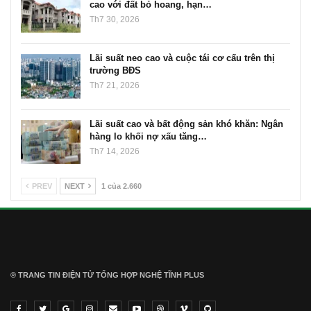
cao với đất bỏ hoang, hạn…
Th7 30, 2026
Lãi suất neo cao và cuộc tái cơ cấu trên thị
trường BĐS
Th7 21, 2026
Lãi suất cao và bất động sản khó khăn: Ngân
hàng lo khối nợ xấu tăng…
Th7 14, 2026
PREV
NEXT
1 của 2.660
® TRANG TIN ĐIỆN TỬ ТỔNG HỢP NGHỆ TĨNH PLUS