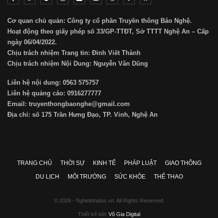
Cơ quan chủ quản: Công ty cổ phần Truyền thông Báo Nghệ.
Hoạt động theo giấy phép số 33/GP-TTĐT, Sở TTTT Nghệ An – Cấp
ngày 06/04/2022.
Chịu trách nhiệm Trang tin: Đinh Viết Thành
Chịu trách nhiệm Nội Dung: Nguyễn Văn Dũng
Liên hệ nội dung: 0563 575757
Liên hệ quảng cáo: 0916277777
Email: truyenthongbaonghe@gmail.com
Địa chỉ: số 175 Trần Hưng Đạo, TP. Vinh, Nghệ An
TRANG CHỦ
THỜI SỰ
KINH TẾ
PHÁP LUẬT
GIAO THÔNG
DU LỊCH
MÔI TRƯỜNG
SỨC KHỎE
THỂ THAO
© 2026 - Nghetinhplus.vn. All Rights Reserved.
Thiết kế bởi:
Võ Gia Digital