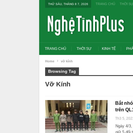
TRANG CHỦ
THỜI S
THỨ SÁU, THÁNG 8 7, 2026
TRANG CHỦ
THỜI SỰ
KINH TẾ
PHÁ
Home
vỡ kính
Browsing Tag
Vỡ Kính
Bắt nhó
trên QL
Th3 5, 202
Ngày 4/3,
Tổng Bí thư, Chủ tịch nước yêu cầu thay
Thủ tướng: Xử lý nghiêm
đổi tư duy bằng cấp sang nghề nghiệp
thi THPT, công bố công 
giữ 5 đối