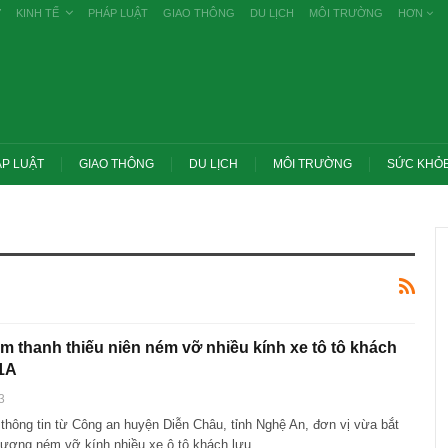
Ự
KINH TẾ
PHÁP LUẬT
GIAO THÔNG
DU LỊCH
MÔI TRƯỜNG
HƠN
P LUẬT
GIAO THÔNG
DU LỊCH
MÔI TRƯỜNG
SỨC KHỎ
m thanh thiếu niên ném vỡ nhiều kính xe tô tô khách
1A
3
Trang chủ -> Bất động sản Đề xuất đánh
 thông tin từ Công an huyện Diễn Châu, tỉnh Nghệ An, đơn vị vừa bắt
 các vụ tiêu cực
thuế cao với đất bỏ hoang, hạn chế đầu
khai
cơ…
 tượng ném vỡ kính nhiều xe ô tô khách lưu…