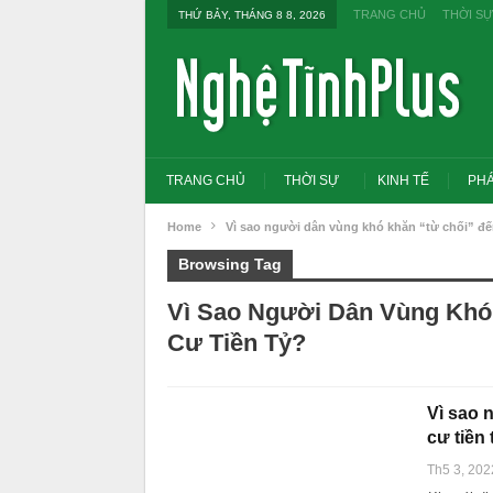
TRANG CHỦ
THỜI SỰ
THỨ BẢY, THÁNG 8 8, 2026
TRANG CHỦ
THỜI SỰ
KINH TẾ
PHÁ
Home
Vì sao người dân vùng khó khăn “từ chối” đến
Browsing Tag
Vì Sao Người Dân Vùng Khó
Cư Tiền Tỷ?
Vì sao 
cư tiền 
Tổng Bí thư, Chủ tịch nư
Th5 3, 202
đổi tư duy bằng cấp san