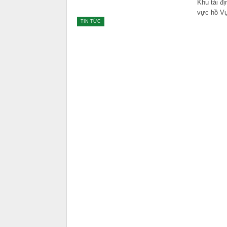
Khu tái đ
vực hồ Vự
TIN TỨC