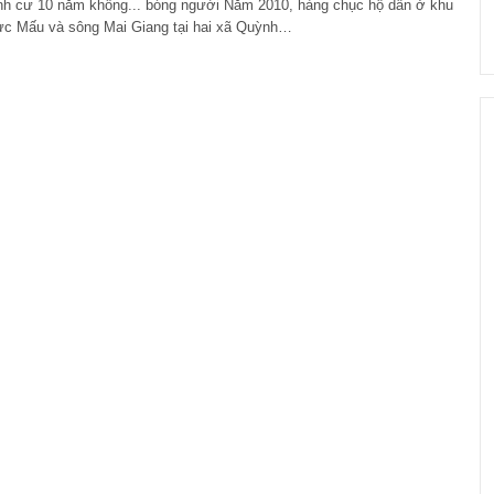
ịnh cư 10 năm không... bóng người Năm 2010, hàng chục hộ dân ở khu
c Mấu và sông Mai Giang tại hai xã Quỳnh…