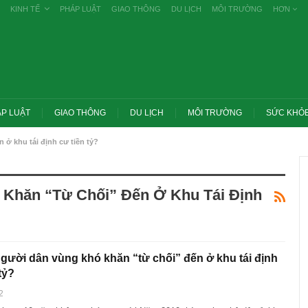
KINH TẾ
PHÁP LUẬT
GIAO THÔNG
DU LỊCH
MÔI TRƯỜNG
HƠN
P LUẬT
GIAO THÔNG
DU LỊCH
MÔI TRƯỜNG
SỨC KHỎ
 ở khu tái định cư tiền tỷ?
 Khăn “từ Chối” Đến Ở Khu Tái Định
người dân vùng khó khăn “từ chối” đến ở khu tái định
tỷ?
ớc yêu cầu thay
Thủ tướng: Xử lý nghiêm các vụ tiêu cực
2
g nghề nghiệp
thi THPT, công bố công khai