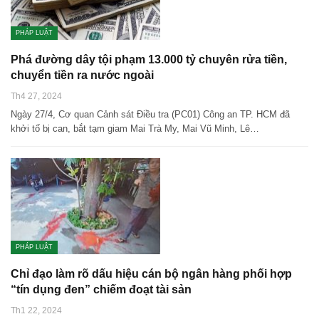
PHÁP LUẬT
Phá đường dây tội phạm 13.000 tỷ chuyên rửa tiền,
chuyển tiền ra nước ngoài
Th4 27, 2024
Ngày 27/4, Cơ quan Cảnh sát Điều tra (PC01) Công an TP. HCM đã
khởi tố bị can, bắt tạm giam Mai Trà My, Mai Vũ Minh, Lê…
PHÁP LUẬT
Chỉ đạo làm rõ dấu hiệu cán bộ ngân hàng phối hợp
“tín dụng đen” chiếm đoạt tài sản
Th1 22, 2024