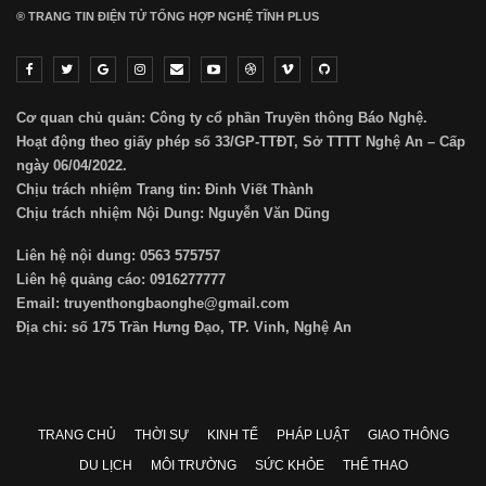
® TRANG TIN ĐIỆN TỬ ТỔNG HỢP NGHỆ TĨNH PLUS
Cơ quan chủ quản: Công ty cổ phần Truyền thông Báo Nghệ.
Hoạt động theo giấy phép số 33/GP-TTĐT, Sở TTTT Nghệ An – Cấp
ngày 06/04/2022.
Chịu trách nhiệm Trang tin: Đinh Viết Thành
Chịu trách nhiệm Nội Dung: Nguyễn Văn Dũng
Liên hệ nội dung: 0563 575757
Liên hệ quảng cáo: 0916277777
Email: truyenthongbaonghe@gmail.com
Địa chỉ: số 175 Trần Hưng Đạo, TP. Vinh, Nghệ An
TRANG CHỦ
THỜI SỰ
KINH TẾ
PHÁP LUẬT
GIAO THÔNG
DU LỊCH
MÔI TRƯỜNG
SỨC KHỎE
THỂ THAO