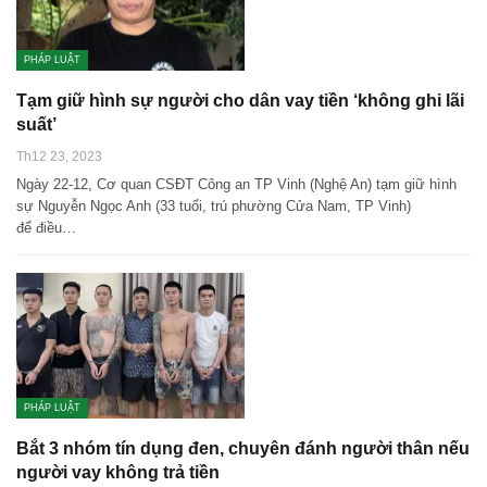
PHÁP LUẬT
Tạm giữ hình sự người cho dân vay tiền ‘không ghi lãi
suất’
Th12 23, 2023
Ngày 22-12, Cơ quan CSĐT Công an TP Vinh (Nghệ An) tạm giữ hình
sự Nguyễn Ngọc Anh (33 tuổi, trú phường Cửa Nam, TP Vinh)
để điều…
PHÁP LUẬT
Bắt 3 nhóm tín dụng đen, chuyên đánh người thân nếu
người vay không trả tiền