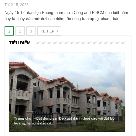
Th12 15, 2023
Ngày 15-12, đại diện Phòng tham mưu Công an TP.HCM cho biết hôm
nay là ngày đầu mở đợt cao điểm tấn công trấn áp tội phạm, bảo…
1
2
3
KẾ TIẾP
TIÊU ĐIỂM
Lãi suất neo cao và cuộc tái cơ cấu trên thị trường BĐS