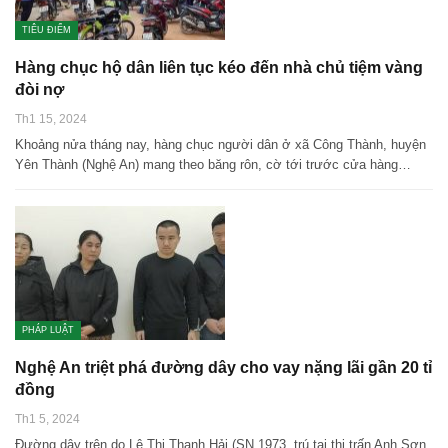
TIÊU ĐIỂM
Hàng chục hộ dân liên tục kéo đến nhà chủ tiệm vàng
đòi nợ
Th1 15, 2024
Khoảng nửa tháng nay, hàng chục người dân ở xã Công Thành, huyện
Yên Thành (Nghệ An) mang theo băng rôn, cờ tới trước cửa hàng…
PHÁP LUẬT
Nghệ An triệt phá đường dây cho vay nặng lãi gần 20 tỉ
đồng
Th1 5, 2024
Đường dây trên do Lê Thị Thanh Hải (SN 1973, trú tại thị trấn Anh Sơn,