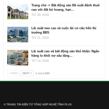
Trang chủ -> Bất động sản Đề xuất đánh thuế
cao với đất bỏ hoang, hạn…
Th7 30, 2026
Lãi suất neo cao và cuộc tái cơ cấu trên thị
trường BĐS
Th7 21, 2026
Lãi suất cao và bất động sản khó khăn: Ngân
hàng lo khối nợ xấu tăng…
Th7 14, 2026
PREV
NEXT
1 của 2.660
® TRANG TIN ĐIỆN TỬ ТỔNG HỢP NGHỆ TĨNH PLUS