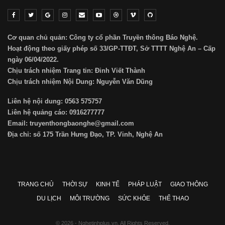
Cơ quan chủ quản: Công ty cổ phần Truyền thông Báo Nghệ.
Hoạt động theo giấy phép số 33/GP-TTĐT, Sở TTTT Nghệ An – Cấp
ngày 06/04/2022.
Chịu trách nhiệm Trang tin: Đinh Viết Thành
Chịu trách nhiệm Nội Dung: Nguyễn Văn Dũng
Liên hệ nội dung: 0563 575757
Liên hệ quảng cáo: 0916277777
Email: truyenthongbaonghe@gmail.com
Địa chỉ: số 175 Trần Hưng Đạo, TP. Vinh, Nghệ An
TRANG CHỦ
THỜI SỰ
KINH TẾ
PHÁP LUẬT
GIAO THÔNG
DU LỊCH
MÔI TRƯỜNG
SỨC KHỎE
THỂ THAO
© 2026 - Nghetinhplus.vn. All Rights Reserved.