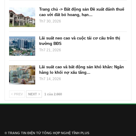
Trang chủ -> Bất động sản Đề xuất đánh thuế
cao với đất bỏ hoang, hạn…
Th7 30, 2026
Lãi suất neo cao và cuộc tái cơ cấu trên thị
trường BĐS
Th7 21, 2026
Lãi suất cao và bất động sản khó khăn: Ngân
hàng lo khối nợ xấu tăng…
Th7 14, 2026
PREV
NEXT
1 của 2.660
® TRANG TIN ĐIỆN TỬ ТỔNG HỢP NGHỆ TĨNH PLUS