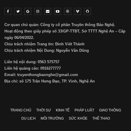
Cơ quan chủ quản: Công ty cổ phần Truyền thông Báo Nghệ.
Hoạt động theo giấy phép số 33/GP-TTĐT, Sở TTTT Nghệ An – Cấp
ngày 06/04/2022.
Chịu trách nhiệm Trang tin: Đinh Viết Thành
Chịu trách nhiệm Nội Dung: Nguyễn Văn Dũng
Liên hệ nội dung: 0563 575757
Liên hệ quảng cáo: 0916277777
Email: truyenthongbaonghe@gmail.com
Địa chỉ: số 175 Trần Hưng Đạo, TP. Vinh, Nghệ An
TRANG CHỦ
THỜI SỰ
KINH TẾ
PHÁP LUẬT
GIAO THÔNG
DU LỊCH
MÔI TRƯỜNG
SỨC KHỎE
THỂ THAO