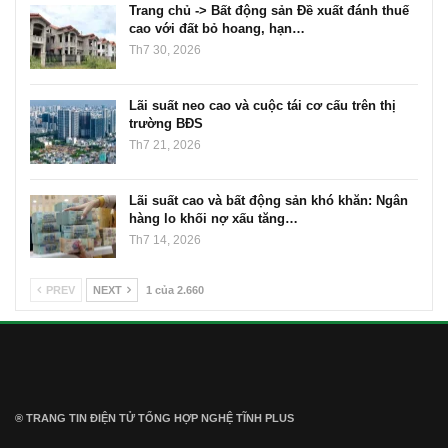
Trang chủ -> Bất động sản Đề xuất đánh thuế
cao với đất bỏ hoang, hạn…
Th7 30, 2026
Lãi suất neo cao và cuộc tái cơ cấu trên thị
trường BĐS
Th7 21, 2026
Lãi suất cao và bất động sản khó khăn: Ngân
hàng lo khối nợ xấu tăng…
Th7 14, 2026
PREV
NEXT
1 của 2.660
® TRANG TIN ĐIỆN TỬ ТỔNG HỢP NGHỆ TĨNH PLUS