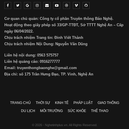
Cơ quan chủ quản: Công ty cổ phần Truyền thông Báo Nghệ.
Hoạt động theo giấy phép số 33/GP-TTĐT, Sở TTTT Nghệ An – Cấp
ngày 06/04/2022.
Chịu trách nhiệm Trang tin: Đinh Viết Thành
Chịu trách nhiệm Nội Dung: Nguyễn Văn Dũng
Liên hệ nội dung: 0563 575757
Liên hệ quảng cáo: 0916277777
Email: truyenthongbaonghe@gmail.com
Địa chỉ: số 175 Trần Hưng Đạo, TP. Vinh, Nghệ An
TRANG CHỦ
THỜI SỰ
KINH TẾ
PHÁP LUẬT
GIAO THÔNG
DU LỊCH
MÔI TRƯỜNG
SỨC KHỎE
THỂ THAO
© 2026 - Nghetinhplus.vn. All Rights Reserved.