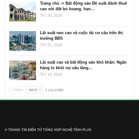
Trang chủ -> Bất động sản Đề xuất đánh thuế
cao với đất bỏ hoang, hạn…
Th7 30, 2026
Lãi suất neo cao và cuộc tái cơ cấu trên thị
trường BĐS
Th7 21, 2026
Lãi suất cao và bất động sản khó khăn: Ngân
hàng lo khối nợ xấu tăng…
Th7 14, 2026
PREV
NEXT
1 của 2.660
® TRANG TIN ĐIỆN TỬ ТỔNG HỢP NGHỆ TĨNH PLUS