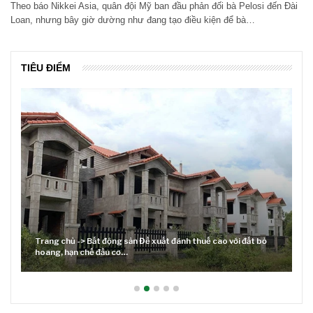
Theo báo Nikkei Asia, quân đội Mỹ ban đầu phản đối bà Pelosi đến Đài
Loan, nhưng bây giờ dường như đang tạo điều kiện để bà…
TIÊU ĐIỂM
Trang chủ -> Bất động sản Đề xuất đánh thuế cao với đất bỏ
hoang, hạn chế đầu cơ…
Lãi