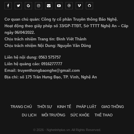
Cơ quan chủ quản: Công ty cổ phần Truyền thông Báo Nghệ.
Hoạt động theo giấy phép số 33/GP-TTĐT, Sở TTTT Nghệ An – Cấp
ngày 06/04/2022.
Chịu trách nhiệm Trang tin: Đinh Viết Thành
Chịu trách nhiệm Nội Dung: Nguyễn Văn Dũng
Liên hệ nội dung: 0563 575757
Liên hệ quảng cáo: 0916277777
Email: truyenthongbaonghe@gmail.com
Địa chỉ: số 175 Trần Hưng Đạo, TP. Vinh, Nghệ An
TRANG CHỦ
THỜI SỰ
KINH TẾ
PHÁP LUẬT
GIAO THÔNG
DU LỊCH
MÔI TRƯỜNG
SỨC KHỎE
THỂ THAO
© 2026 - Nghetinhplus.vn. All Rights Reserved.