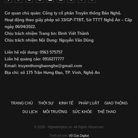
Cơ quan chủ quản: Công ty cổ phần Truyền thông Báo Nghệ.
Hoạt động theo giấy phép số 33/GP-TTĐT, Sở TTTT Nghệ An – Cấp
ngày 06/04/2022.
Chịu trách nhiệm Trang tin: Đinh Viết Thành
Chịu trách nhiệm Nội Dung: Nguyễn Văn Dũng
Liên hệ nội dung: 0563 575757
Liên hệ quảng cáo: 0916277777
Email: truyenthongbaonghe@gmail.com
Địa chỉ: số 175 Trần Hưng Đạo, TP. Vinh, Nghệ An
TRANG CHỦ
THỜI SỰ
KINH TẾ
PHÁP LUẬT
GIAO THÔNG
DU LỊCH
MÔI TRƯỜNG
SỨC KHỎE
THỂ THAO
© 2026 - Nghetinhplus.vn. All Rights Reserved.
Thiết kế bởi:
Võ Gia Digital