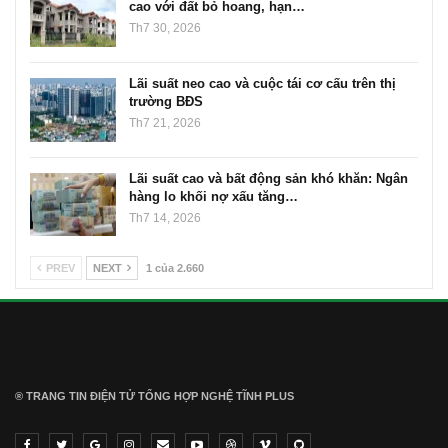
cao với đất bỏ hoang, hạn…
Th7 30, 2026
Lãi suất neo cao và cuộc tái cơ cấu trên thị
trường BĐS
Th7 21, 2026
Lãi suất cao và bất động sản khó khăn: Ngân
hàng lo khối nợ xấu tăng…
Th7 14, 2026
PREV
NEXT
1 của 2.660
® TRANG TIN ĐIỆN TỬ ТỔNG HỢP NGHỆ TĨNH PLUS