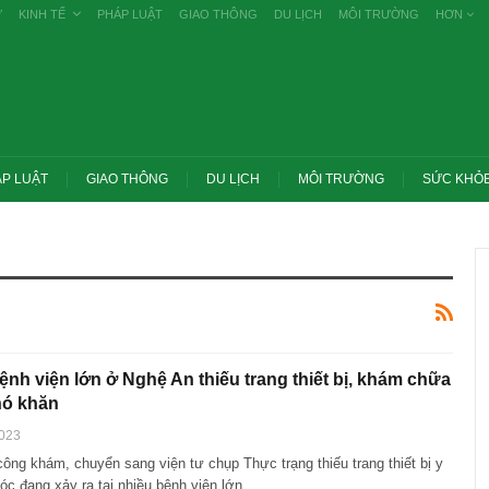
Ự
KINH TẾ
PHÁP LUẬT
GIAO THÔNG
DU LỊCH
MÔI TRƯỜNG
HƠN
P LUẬT
GIAO THÔNG
DU LỊCH
MÔI TRƯỜNG
SỨC KHỎ
ệnh viện lớn ở Nghệ An thiếu trang thiết bị, khám chữa
hó khăn
2023
công khám, chuyển sang viện tư chụp Thực trạng thiếu trang thiết bị y
ớc yêu cầu thay
Thủ tướng: Xử lý nghiêm các vụ tiêu cực
g nghề nghiệp
thi THPT, công bố công khai
óc đang xảy ra tại nhiều bệnh viện lớn…