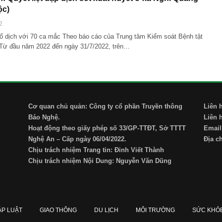
ộc)
2
 ổ dịch với 70 ca mắc Theo báo cáo của Trung tâm Kiểm soát Bệnh tật
Từ đầu năm 2022 đến ngày 31/7/2022, trên…
Cơ quan chủ quản: Công ty cổ phần Truyền thông
Liên 
Báo Nghệ.
Liên 
Hoạt động theo giấy phép số 33/GP-TTĐT, Sở TTTT
Email
Nghệ An – Cấp ngày 06/04/2022.
Địa c
Chịu trách nhiệm Trang tin: Đinh Viết Thành
Chịu trách nhiệm Nội Dung: Nguyễn Văn Dũng
ÁP LUẬT
GIAO THÔNG
DU LỊCH
MÔI TRƯỜNG
SỨC KHỎ