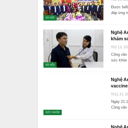
Được biết
đáp ứng 
XÃ HỘI
Nghệ An
khám s
Th2 13, 20
Công văn 
sức khỏe 
XÃ HỘI
Nghệ An
vaccine
Th11 21, 2
Ngày 21.1
Công văn 
SỨC KHỎE
Nghệ An