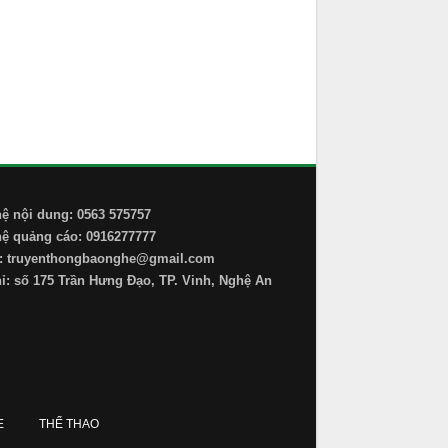
hệ nội dung: 0563 575757
hệ quảng cáo: 0916277777
: truyenthongbaonghe@gmail.com
hỉ: số 175 Trần Hưng Đạo, TP. Vinh, Nghệ An
E
THỂ THAO