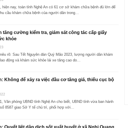
, hiện nay, toàn tỉnh Nghệ An có 61 cơ sở khám chữa bệnh đủ lớn để
nhu cầu khám chữa bệnh của người dân trong…
 tăng cường kiểm tra, giám sát công tác cấp giấy
ức khỏe
23
nêu rõ: Sau Tết Nguyên đán Quý Mão 2023, lượng người dân khám
lao động và khám sức khỏe lái xe tăng cao do…
: Không để xảy ra việc đầu cơ tăng giá, thiếu cục bộ
022
1, Văn phòng UBND tỉnh Nghệ An cho biết, UBND tỉnh vừa ban hành
số 8587 giao Sở Y tế chủ trì, phối hợp với…
: Quyết liệt dập dịch sốt xuất huyết ở xã Nghi Quang