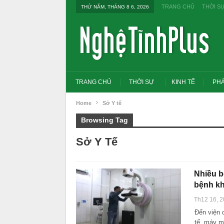
TRANG CHỦ
THỜI S
THỨ NĂM, THÁNG 8 6, 2026
TRANG CHỦ
THỜI SỰ
KINH TẾ
PHÁ
Home
Sở Y tế
Browsing Tag
Sở Y Tế
Nhiều b
bệnh k
Th12 16, 
Đến viện 
Tổng Bí thư, Chủ tịch nư
đổi tư duy bằng cấp san
tế, máy m