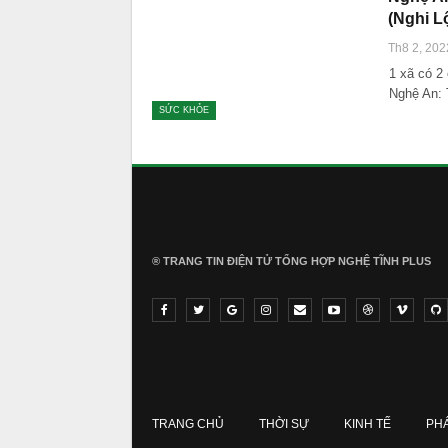
(Nghi L
Th8 2, 202
1 xã có 2
Nghệ An: 
SỨC KHỎE
® TRANG TIN ĐIỆN TỬ ТỔNG HỢP NGHỆ TĨNH PLUS
TRANG CHỦ
THỜI SỰ
KINH TẾ
PH