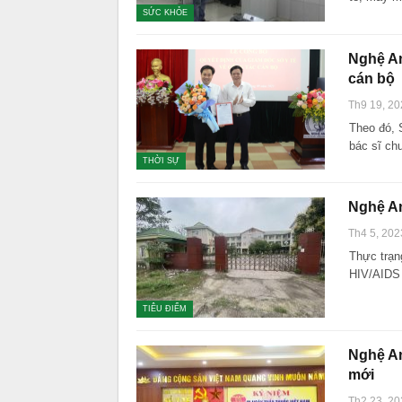
SỨC KHỎE
Nghệ An
cán bộ
Th9 19, 20
Theo đó, 
bác sĩ ch
THỜI SỰ
Nghệ An
Th4 5, 202
Thực trạn
HIV/AIDS 
TIÊU ĐIỂM
Nghệ An
mới
Th2 23, 20