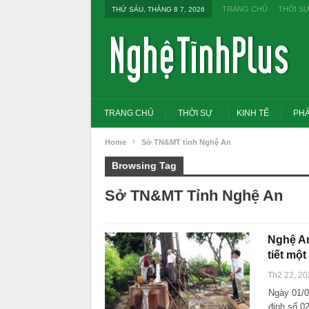
TRANG CHỦ
THỜI S
THỨ SÁU, THÁNG 8 7, 2026
TRANG CHỦ
THỜI SỰ
KINH TẾ
PHÁ
Home
Sở TN&MT tỉnh Nghệ An
Browsing Tag
Sở TN&MT Tỉnh Nghệ An
Nghệ An
tiết mộ
Th2 22, 20
Ngày 01/0
Tổng Bí thư, Chủ tịch nước yêu cầu thay
Thủ tướng: Xử lý nghiêm
đổi tư duy bằng cấp sang nghề nghiệp
thi THPT, công bố công 
định số 0