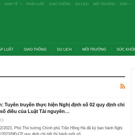
Ự
KINH TẾ
PHÁP LUẬT
GIAO THÔNG
DU LỊCH
MÔI TRƯỜNG
HƠN
P LUẬT
GIAO THÔNG
DU LỊCH
MÔI TRƯỜNG
SỨC KHỎ
: Tuyên truyền thực hiện Nghị định số 02 quy định chi
t số điều của Luật Tài nguyên…
23
Trang chủ -> Bất động sản Đề xuất đánh
2/2023, Phó Thủ tướng Chính phủ Trần Hồng Hà đã ký ban hành Nghị
 các vụ tiêu cực
thuế cao với đất bỏ hoang, hạn chế đầu
khai
cơ…
2/2023/NĐ-CP quy định chi tiết thi hành một số…