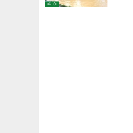
XÃ HỘI