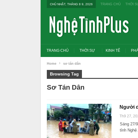
TRANG CHỦ
THỜI S
CHỦ NHẬT, THÁNG 8 9, 2026
TRANG CHỦ
THỜI SỰ
KINH TẾ
PHÁ
Home
sơ tán dân
Browsing Tag
Sơ Tán Dân
Người d
Th9 27, 20
Sáng 27/9
tỉnh Nghệ
Tổng Bí thư, Chủ tịch nư
đổi tư duy bằng cấp san