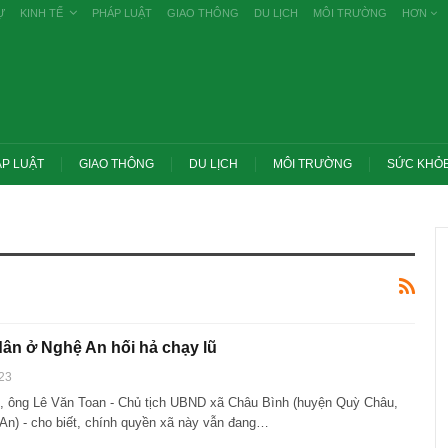
Ự
KINH TẾ
PHÁP LUẬT
GIAO THÔNG
DU LỊCH
MÔI TRƯỜNG
HƠN
P LUẬT
GIAO THÔNG
DU LỊCH
MÔI TRƯỜNG
SỨC KHỎ
ân ở Nghệ An hối hả chạy lũ
23
, ông Lê Văn Toan - Chủ tịch UBND xã Châu Bình (huyện Quỳ Châu,
 An) - cho biết, chính quyền xã này vẫn đang…
ớc yêu cầu thay
Thủ tướng: Xử lý nghiêm các vụ tiêu cực
g nghề nghiệp
thi THPT, công bố công khai